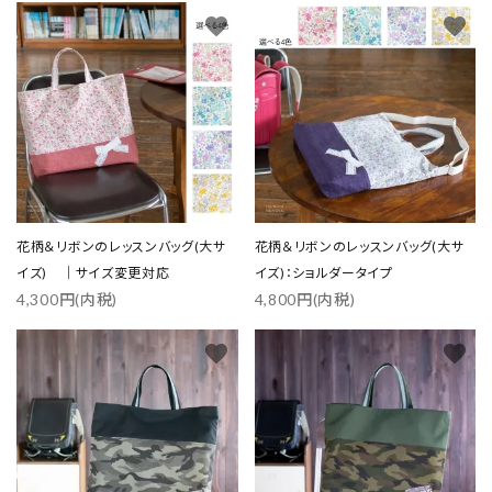
favorite
favorite
花柄＆リボンのレッスンバッグ(大サ
花柄＆リボンのレッスンバッグ(大サ
イズ) ｜サイズ変更対応
イズ)：ショルダータイプ
4,300円(内税)
4,800円(内税)
favorite
favorite