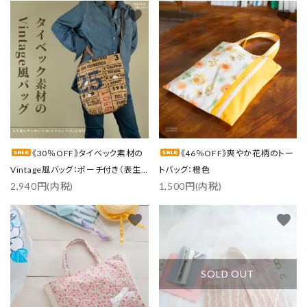
favorite
favorite
《30％OFF》タイベック素材の
《46％OFF》爽やか花柄のトー
Vintage風バッグ：ポーチ付き（表生
トバッグ：橙色
2,940円(内税)
1,500円(内税)
地にデュポン™タイベック®を使用）
favorite
favorite
SOLD OUT