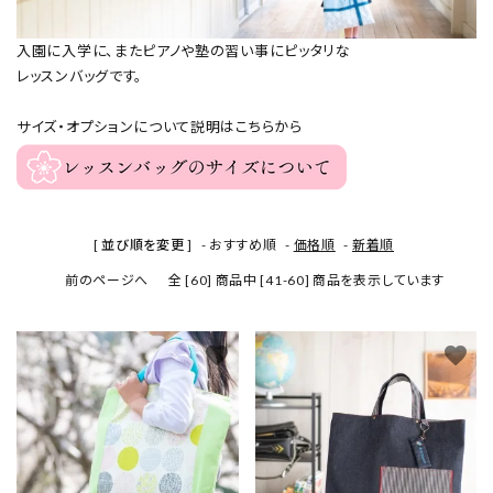
入園に入学に、またピアノや塾の習い事にピッタリな
レッスンバッグです。
サイズ・オプションについて説明はこちらから
[ 並び順を変更 ]
-
おすすめ順
-
価格順
-
新着順
前のページへ
全 [60] 商品中 [41-60] 商品を表示しています
favorite
favorite