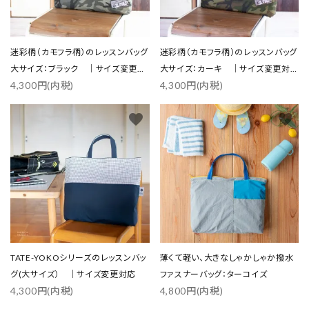
迷彩柄（カモフラ柄）のレッスンバッグ
迷彩柄（カモフラ柄）のレッスンバッグ
大サイズ：ブラック ｜サイズ変更対
大サイズ：カーキ ｜サイズ変更対
4,300円(内税)
4,300円(内税)
応
応
close
favorite
favorite
キーワード
カテゴリー
TATE-YOKOシリーズのレッスンバッ
薄くて軽い、大きなしゃかしゃか撥水
グ(大サイズ） ｜サイズ変更対応
ファスナーバッグ：ターコイズ
検索する
4,300円(内税)
4,800円(内税)