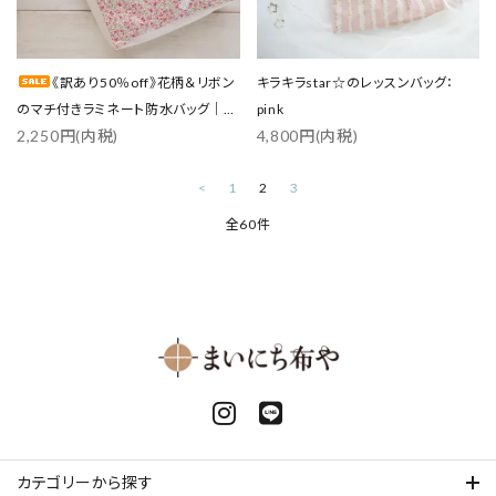
《訳あり50％off》花柄＆リボン
キラキラstar☆のレッスンバッグ：
のマチ付きラミネート防水バッグ｜ピ
pink
2,250円(内税)
4,800円(内税)
ンク
<
1
2
3
全60件
カテゴリーから探す