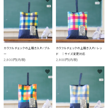
close
キーワード
カラフルチェックの上履き入れ：ブル
カラフルチェックの上履き入れ：レッ
ー
ド ｜サイズ変更対応
2,800円(内税)
2,800円(内税)
カテゴリー
favorite
favorite
検索する