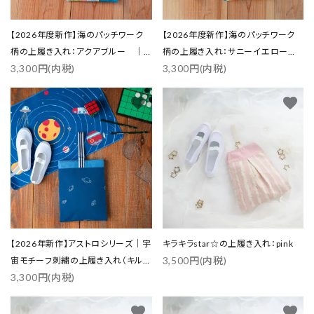
【2026年度新作】海のパッチワーク
【2026年度新作】海のパッチワーク
柄の上履き入れ：アクアブルー ｜
柄の上履き入れ：サニーイエロー
3,300円(内税)
3,300円(内税)
サイズ変更対応
｜サイズ変更対応
favorite
favorite
【2026年新作】アストロシリーズ｜宇
キラキラstar☆の上履き入れ：pink
3,500円(内税)
宙モチーフ刺繍の上履き入れ（キルテ
3,300円(内税)
ィング使用）
favorite
favorite