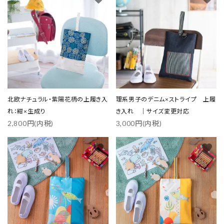
北欧ナチュラル・紫陽花柄の上履き入
理系男子のデニム×ストライプ 上履
れ：紺×生成り
き入れ ｜サイズ変更対応
2,800円(内税)
3,000円(内税)
favorite
favorite