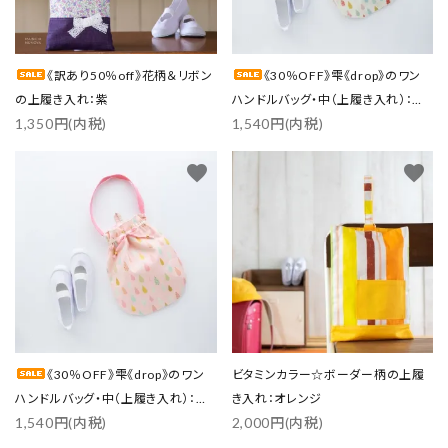
《訳あり50％off》花柄＆リボン
《30％OFF》雫《drop》のワン
の上履き入れ：紫
ハンドルバッグ・中（上履き入れ）：水
1,350円(内税)
1,540円(内税)
色
favorite
favorite
《30％OFF》雫《drop》のワン
ビタミンカラー☆ボーダー柄の上履
ハンドルバッグ・中（上履き入れ）：ピ
き入れ：オレンジ
1,540円(内税)
2,000円(内税)
ンク