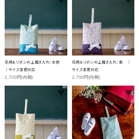
花柄＆リボンの上履き入れ：水色
花柄＆リボンの上履き入れ：紫 ｜
｜サイズ変更対応
サイズ変更対応
2,700円(内税)
2,700円(内税)
favorite
favorite