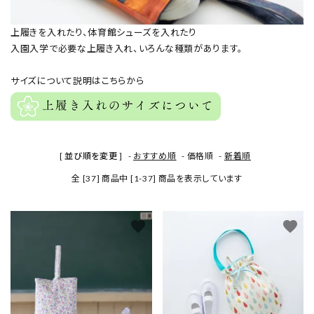
上履きを入れたり、体育館シューズを入れたり
入園入学で必要な上履き入れ、いろんな種類があります。
サイズについて説明はこちらから
[ 並び順を変更 ]
-
おすすめ順
-
価格順
-
新着順
全 [37] 商品中 [1-37] 商品を表示しています
favorite
favorite