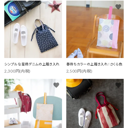
favorite
favorite
シンプルな星柄デニムの上履き入れ
春待ちカラーの上履き入れ：さくら色
2,300円(内税)
2,500円(内税)
favorite
favorite