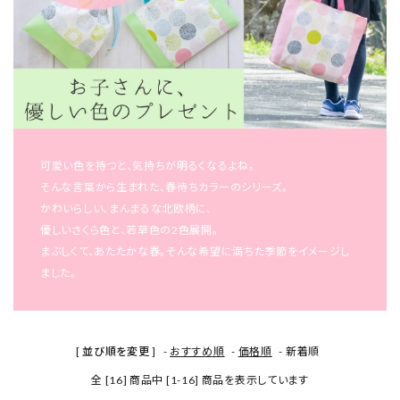
可愛い色を持つと、気持ちが明るくなるよね。
そんな言葉から生まれた、春待ちカラーのシリーズ。
かわいらしい、まんまるな北欧柄に、
優しいさくら色と、若草色の2色展開。
まぶしくて、あたたかな春。そんな希望に満ちた季節をイメージし
ました。
[ 並び順を変更 ]
-
おすすめ順
-
価格順
-
新着順
全 [16] 商品中 [1-16] 商品を表示しています