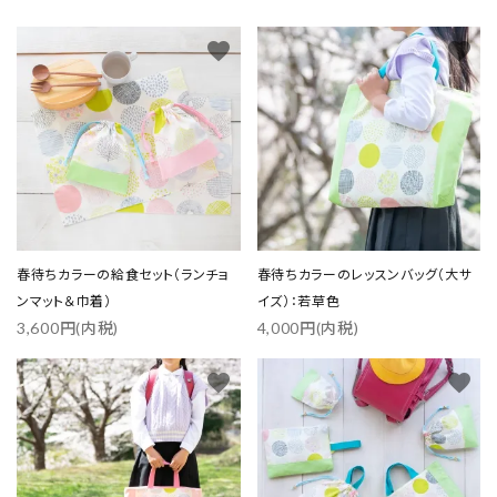
favorite
favorite
春待ちカラーの給食セット（ランチョ
春待ちカラーのレッスンバッグ（大サ
ンマット＆巾着）
イズ）：若草色
3,600円(内税)
4,000円(内税)
favorite
favorite