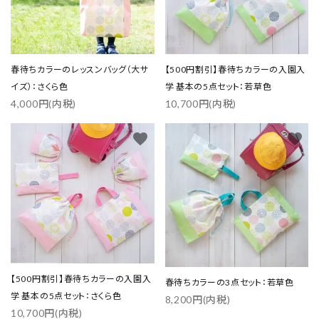
春待ちカラーのレッスンバッグ（大サ
【500円割引】春待ちカラーの入園入
イズ）：さくら色
学 基本の5点セット：若草色
4,000円(内税)
10,700円(内税)
favorite
favorite
close
【500円割引】春待ちカラーの入園入
春待ちカラーの3点セット：若草色
学 基本の5点セット：さくら色
8,200円(内税)
キーワード
10,700円(内税)