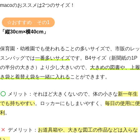
macoのおススメは2つのサイズ！
☆おすすめ その1
「縦30cm×横40cm」
保育園・幼稚園でも使われることの多いサイズで、市販のレッ
スンバッグでは
一番多いサイズ
です。B4サイズ（新聞紙の1P
の半分の大きさ）より少し大きいので、
大きめの図書や、上履
き袋と着替え袋を一緒に入れる
ことができます。
メリット
：それほど大きくないので、体の小さな
新一年生
でも持ちやすい
。ロッカーにもしまいやすく、
毎日の使用に便
利
。
デメリット
：
お道具箱や、大きな図工の作品などは入らな
い。