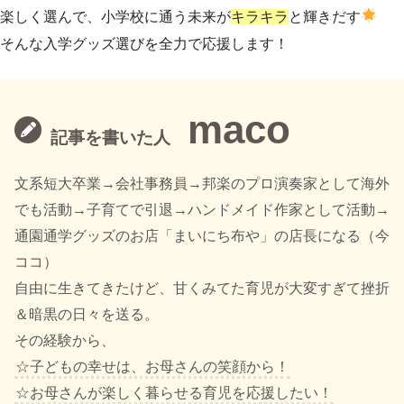
楽しく選んで、小学校に通う未来が
キラキラ
と輝きだす
そんな入学グッズ選びを全力で応援します！
maco
記事を書いた人
文系短大卒業→会社事務員→邦楽のプロ演奏家として海外
でも活動→子育てで引退→ハンドメイド作家として活動→
通園通学グッズのお店「まいにち布や」の店長になる（今
ココ）
自由に生きてきたけど、甘くみてた育児が大変すぎて挫折
＆暗黒の日々を送る。
その経験から、
☆子どもの幸せは、お母さんの笑顔から！
☆お母さんが楽しく暮らせる育児を応援したい！