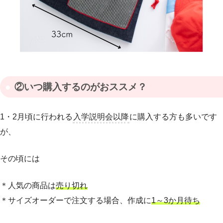
②いつ購入するのがおススメ？
1・2月頃に行われる
入学説明会以降
に購入する方も多いです
が、
その頃には
＊人気の商品は
売り切れ
＊サイズオーダーで注文する場合、作成に
1～3か月待ち