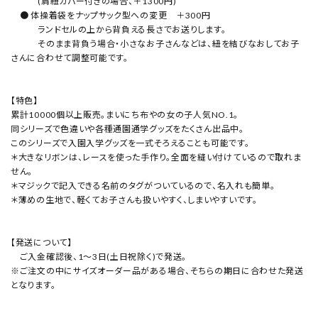
(肩紐カバー付きの場合、＋1300円)
● 体操着袋をナップサック型への変更 ＋300円
ランドセルの上から背負える長さでお送りします。
そのまま背負う場合・小さなお子さんなどは、紐を結びなおしてお子
さんに合わせて調整可能です。
【特色】
累計10000個以上販売。まいにち布やの女の子人気NO.1。
同シリーズで色違いや各種通園通学グッズをたくさん出品中。
このシリーズで入園入学グッズを一式そろえることも可能です。
＊大きなリボンは、レースを使った手作り。全面を縫い付けているので取れま
せん。
＊マジックで記入できる名前のタグがついているので、名入れも簡単。
＊薄めの生地で、軽くてお子さんも扱いやすく、しまいやすいです。
【発送について】
ご入金確認後、1～3日(土日祝除く)で発送。
※ご注文の中にサイズオーダー品がある場合、そちらの期日に合わせた発送
となります。