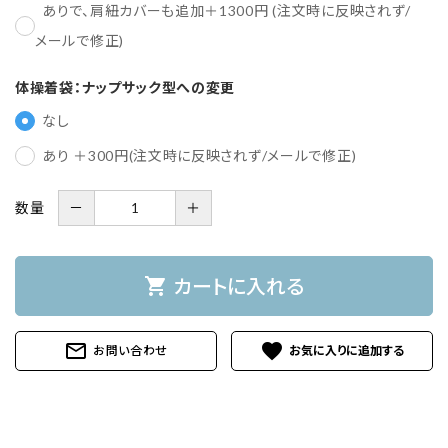
ありで、肩紐カバーも追加＋1300円 (注文時に反映されず/
メールで修正)
体操着袋：ナップサック型への変更
なし
あり ＋300円(注文時に反映されず/メールで修正)
数量
－
＋
shopping_cart
カートに入れる
mail_outline
favorite
お問い合わせ