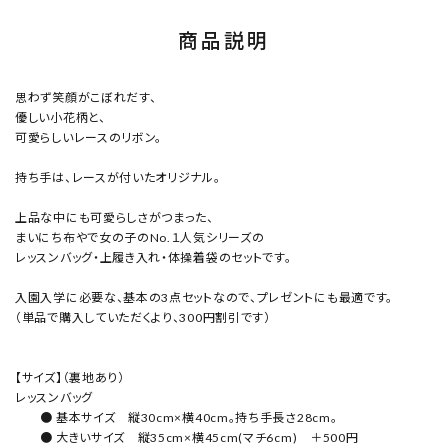
商品説明
思わず笑顔がこぼれだす、
優しい小花柄と、
可愛らしいレースのリボン。
持ち手は、レースが付いたオリジナル。
上品な中にも可愛らしさがつまった、
まいにち布やで女の子のNo.１人気シリーズの
レッスンバッグ・上履き入れ・体操着袋のセットです。
入園入学に必要な、基本の3点セットなので、プレゼントにも最適です。
（単品で購入していただくより、300円割引です）
【サイズ】（裏地あり）
レッスンバッグ
● 基本サイズ 縦30cm×横40cm。持ち手長さ28cm。
● 大きいサイズ 縦35cm×横45cm(マチ6cm) ＋500円