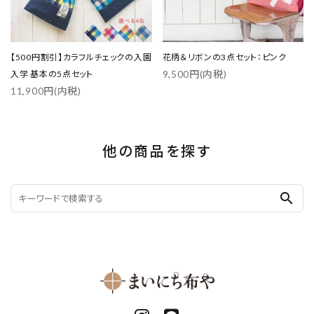
【500円割引】カラフルチェックの入園
花柄＆リボンの3点セット：ピンク
9,500円(内税)
入学 基本の5点セット
11,900円(内税)
他の商品を探す
search