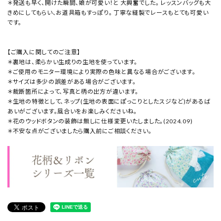
＊発送も早く、開けた瞬間、娘が可愛い！と 大興奮でした。 レッスンバッグも大
きめにしてもらい、お道具箱もすっぽり。 丁寧な縫製でレースもとても可愛い
です。
【ご購入に関してのご注意】
＊裏地は、柔らかい生成りの生地を使っています。
＊ご使用のモニター環境により実際の色味と異なる場合がございます。
＊サイズは多少の誤差がある場合がございます。
＊裁断箇所によって、写真と柄の出方が違います。
＊生地の特徴として、ネップ(生地の表面にぽっこりとしたスジなど)があるば
あいがございます。風合いをお楽しみくださいね。
＊花のウッドボタンの装飾は無しに仕様変更いたしました。(2024.09)
＊不安な点がございましたら購入前にご相談ください。