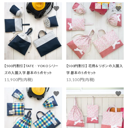
favorite
favorite
【500円割引】TATE‐YOKOシリー
【500円割引】 花柄＆リボンの入園入
ズの入園入学 基本の5点セット
学 基本の5点セット
11,900円(内税)
13,100円(内税)
favorite
favorite