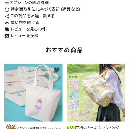
オプションの値段詳細
toc
特定商取引法に基づく表記 (返品など)
error_outline
この商品を友達に教える
share
買い物を続ける
undo
レビューを見る(0件)
forum
レビューを投稿
rate_review
おすすめ商品
favorite
favorite
花柄のキッズボストンバッグ
《選べる6種類》クリームソー