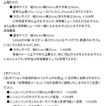
上履き入れ
● 基本サイズ 縦30cm×横20cm。持ち手長さ28cm。
通常の上靴(バレーシューズ)でしたら、25cmほどまで入ります。
● 大きいサイズ 縦30cm×横23cm。持ち手長さ28cm。＋300円
小学校高学年以上のお子さんや、体育館シューズを入れるお子さん、
また上靴と体育館シューズを一緒に入れるお子さんにおすすめです。
体操着袋
● 基本サイズ 縦38cm×横32cm
140㎝の半袖・半ズボン・長ズボンも入るサイズです。普通のお子さん
にはこちらをおススメします。
● 大きいサイズ 縦45cm×横35cm ＋300円
長袖ジャージ上下や冬の上着など、特に沢山のものを入れるお子さん
におススメです。中学生の体操着袋としても使用できます。
【オプション】
(注)オプションの追加料金はシステムの仕様上、ご注文時に反映されません
受注後、「金額確定メール」にて合計金額をご連絡いたしますのでご注意く
ださい。
● レッスンバッグのフック用ひもの取り付け ＋300円
● レッスンバッグのマグネットホック追加 ＋300円
● レッスンバッグをショルダータイプ(長さ変更可能)へ変更 ＋500円