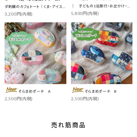
｜ 子どもの1泊旅行・お出かけ・ス
ダ刺繍のカフェトート｜くま・アイス
5,800円(内税)
ポーツに
3,200円(内税)
／各3色
favorite
favorite
そらまめポーチ A
そらまめポーチ B
2,500円(内税)
2,500円(内税)
売れ筋商品