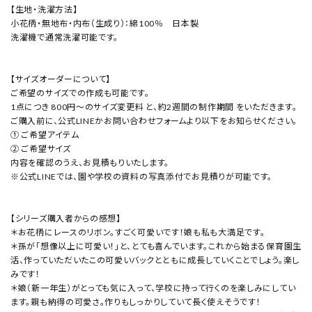
【生地・洗濯方法】
小花柄・無地布・内布（生成り）：綿100％ 日本製
洗濯機で通常洗濯可能です。
【サイズオーダーについて】
ご希望のサイズでの作成も可能です。
1点につき 800円～のサイズ変更料 と、約2週間の制作期間 をいただきます。
ご購入前に、公式LINEかお問い合わせフォームより以下をお知らせください。
① ご希望アイテム
② ご希望サイズ
内容を確認のうえ、お見積もりいたします。
※公式LINEでは、園や学校の資料の写真添付でお見積りが可能です。
【シリーズ購入者からの感想】
＊お花柄にレースのリボン。すごく可愛いです！娘も私も大満足です。
＊孫が「想像以上に可愛い！」と、とても喜んでいます。これから始まる保育園生
活、作っていただいたこの可愛いバックとともに成長していくことでしょう。楽し
みです！
＊娘（新一年生）がとっても気に入って、学校に持って行くのを楽しみにしてい
ます。親も納得の可愛さ。作りもしっかりしていて長く使えそうです！