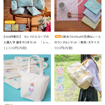
【500円割引】 カレイドスコープの
《訳あり50％off》花柄＆レース
入園入学 基本の5点セット ｜レッ
のランチョンマット｜黄色・大サイズ
12,500円(内税)
900円(内税)
スンバッグ・上履き入れ・体操着袋・
給食袋・コップ袋
favorite
favorite