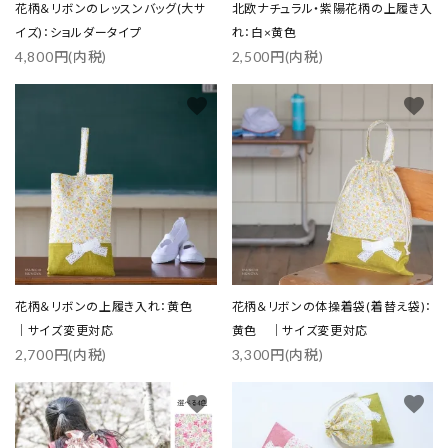
花柄＆リボンのレッスンバッグ(大サ
北欧ナチュラル・紫陽花柄の上履き入
イズ)：ショルダータイプ
れ：白×黄色
4,800円(内税)
2,500円(内税)
favorite
favorite
花柄＆リボンの上履き入れ：黄色
花柄＆リボンの体操着袋(着替え袋)：
｜サイズ変更対応
黄色 ｜サイズ変更対応
2,700円(内税)
3,300円(内税)
favorite
favorite