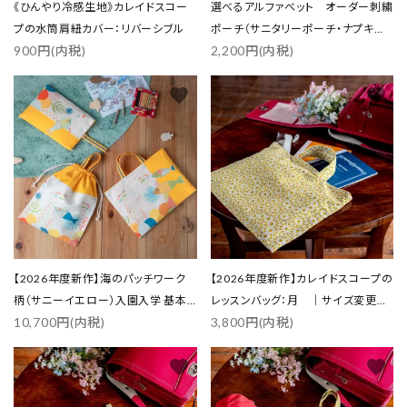
《ひんやり冷感生地》カレイドスコー
選べるアルファベット オーダー刺繍
プの水筒肩紐カバー：リバーシブル
ポーチ（サニタリーポーチ・ナプキン
900円(内税)
2,200円(内税)
ポーチ）
favorite
favorite
【2026年度新作】海のパッチワーク
【2026年度新作】カレイドスコープの
柄（サニーイエロー）入園入学 基本
レッスンバッグ：月 ｜サイズ変更対
10,700円(内税)
3,800円(内税)
の3点セット
応
favorite
favorite