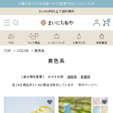
入園入学バッグのお店 / サイズ変更できるレッスンバッグ
10,000円以上で送料無料
0
TOP
セット商品
レッスンバッグ
上履き入れ
体操着袋
TOP
>
COLOR
>
黄色系
黄色系
[ 並び順を変更 ]
-
おすすめ順
-
価格順
-
新着順
全 [46] 商品中 [1-40] 商品を表示しています
次のページへ
favorite
favorite