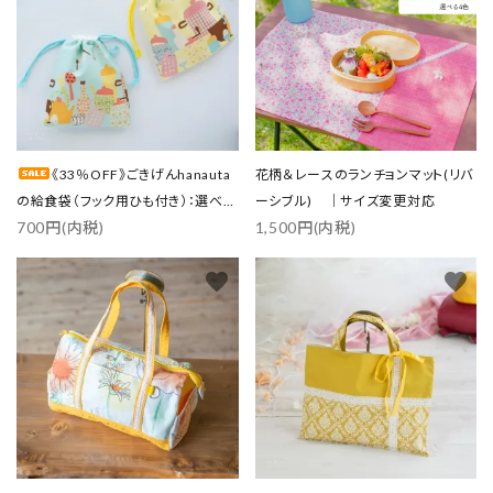
《33％OFF》ごきげんhanauta
花柄＆レースのランチョンマット(リバ
の給食袋（フック用ひも付き）：選べる
ーシブル) ｜サイズ変更対応
700円(内税)
1,500円(内税)
2色
favorite
favorite