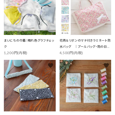
まいにちの巾着：晴れ色グラフチェッ
花柄＆リボンのマチ付きラミネート防
ク
水バッグ ｜プールバッグ・雨の日の
1,200円(内税)
4,500円(内税)
お出かけに
favorite
favorite