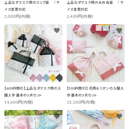
上品なダマスク柄のコップ袋 ｜サ
上品なダマスク柄のお弁当袋 ｜サ
イズ変更対応
イズ変更対応
2,000円(内税)
2,400円(内税)
favorite
favorite
【600円割引】上品なダマスク柄の入
【500円割引】 花柄＆リボンの入園入
園入学 基本の5点セット
学 基本の5点セット
14,600円(内税)
13,100円(内税)
favorite
favorite