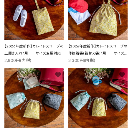
close
【2026年度新作】カレイドスコープの
【2026年度新作】カレイドスコープの
上履き入れ：月 ｜サイズ変更対応
体操着袋(着替え袋)：月 ｜サイズ
キーワード
2,800円(内税)
3,300円(内税)
変更対応
favorite
favorite
カテゴリー
検索する