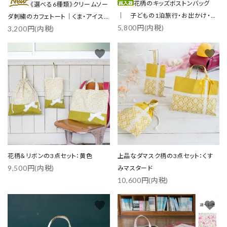
花柄のキッズボストンバッグ
《選べる6種類》クリームソー
｜ 子どもの1泊旅行・お出かけ・ス
ダ刺繍のカフェトート｜くま・アイス
5,800円(内税)
ポーツに
3,200円(内税)
／各3色
favorite
favorite
花柄＆リボンの3点セット：黄色
上品なダマスク柄の3点セット：くす
9,500円(内税)
みマスタード
10,600円(内税)
favorite
favorite