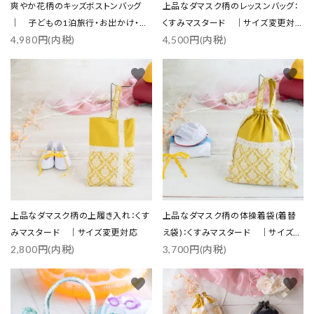
爽やか花柄のキッズボストンバッグ
上品なダマスク柄のレッスンバッグ：
｜ 子どもの1泊旅行・お出かけ・ス
くすみマスタード ｜サイズ変更対
4,980円(内税)
4,500円(内税)
ポーツに
応
favorite
favorite
上品なダマスク柄の上履き入れ：くす
上品なダマスク柄の体操着袋(着替
みマスタード ｜サイズ変更対応
え袋)：くすみマスタード ｜サイズ変
2,800円(内税)
3,700円(内税)
更対応
favorite
favorite