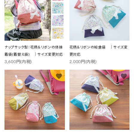
ナップサック型：花柄＆リボンの体操
花柄＆リボンの給食袋 ｜サイズ変
着袋(着替え袋) ｜サイズ変更対応
更対応
3,600円(内税)
2,000円(内税)
favorite
favorite