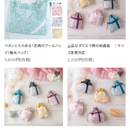
ペタンとたためる！花柄のプールバッ
上品なダマスク柄の給食袋 ｜サイ
グ（撥水バッグ）
ズ変更対応
3,800円(内税)
2,200円(内税)
favorite
favorite