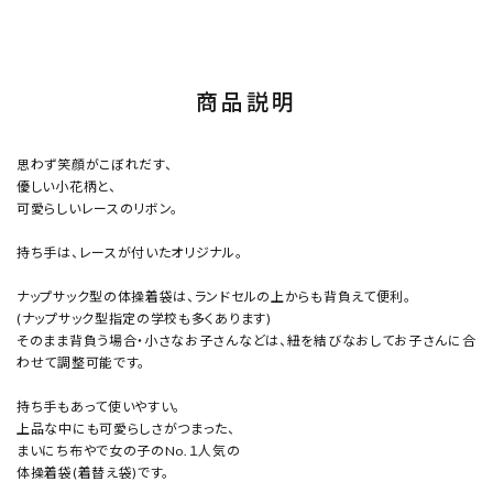
商品説明
思わず笑顔がこぼれだす、
優しい小花柄と、
可愛らしいレースのリボン。
持ち手は、レースが付いたオリジナル。
ナップサック型の体操着袋は、ランドセルの上からも背負えて便利。
(ナップサック型指定の学校も多くあります)
そのまま背負う場合・小さなお子さんなどは、紐を結びなおしてお子さんに合
わせて調整可能です。
持ち手もあって使いやすい。
上品な中にも可愛らしさがつまった、
まいにち布やで女の子のNo.１人気の
体操着袋(着替え袋)です。