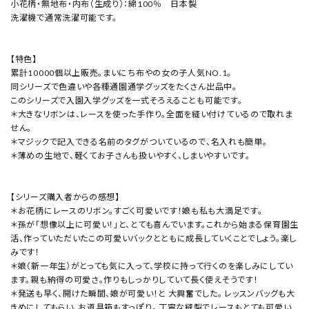
小花柄・無地布・内布（生成り）：綿100％ 日本製
洗濯機で通常洗濯可能です。
【特色】
累計10000個以上販売。まいにち布やの女の子人気NO.1。
同シリーズで色違いや各種通園通学グッズをたくさん出品中。
このシリーズで入園入学グッズを一式そろえることも可能です。
＊大きなリボンは、レースを使った手作り。全面を縫い付けているので取れま
せん。
＊マジックで記入できる名前のタグがついているので、名入れも簡単。
＊薄めの生地で、軽くてお子さんも扱いやすく、しまいやすいです。
【シリーズ購入者からの感想】
＊お花柄にレースのリボン。すごく可愛いです！娘も私も大満足です。
＊孫が「想像以上に可愛い！」と、とても喜んでいます。これから始まる保育園生
活、作っていただいたこの可愛いバックとともに成長していくことでしょう。楽し
みです！
＊娘（新一年生）がとっても気に入って、学校に持って行くのを楽しみにしてい
ます。親も納得の可愛さ。作りもしっかりしていて長く使えそうです！
＊発送も早く、開けた瞬間、娘が可愛い！と 大興奮でした。 レッスンバッグも大
きめにしてもらい、お道具箱もすっぽり。 丁寧な縫製でレースもとても可愛い