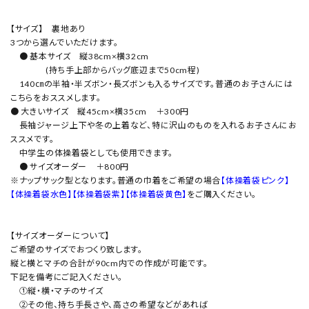
【サイズ】 裏地あり
3つから選んでいただけます。
● 基本サイズ 縦38cm×横32cm
(持ち手上部からバッグ底辺まで50cm程)
140㎝の半袖・半ズボン・長ズボンも入るサイズです。普通のお子さんには
こちらをおススメします。
● 大きいサイズ 縦45cm×横35cm ＋300円
長袖ジャージ上下や冬の上着など、特に沢山のものを入れるお子さんにお
ススメです。
中学生の体操着袋としても使用できます。
● サイズオーダー ＋800円
※ナップサック型となります。普通の巾着をご希望の場合
【体操着袋ピンク】
【体操着袋水色】
【体操着袋紫】
【体操着袋黄色】
をご購入ください。
【サイズオーダーについて】
ご希望のサイズでおつくり致します。
縦と横とマチの合計が90cm内での作成が可能です。
下記を備考にご記入ください。
①縦・横・マチのサイズ
②その他、持ち手長さや、高さの希望などがあれば