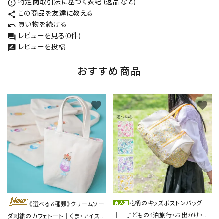
特定商取引法に基づく表記 (返品など)
error_outline
この商品を友達に教える
share
買い物を続ける
undo
レビューを見る(0件)
forum
レビューを投稿
rate_review
おすすめ商品
favorite
favorite
花柄のキッズボストンバッグ
《選べる6種類》クリームソー
｜ 子どもの1泊旅行・お出かけ・ス
ダ刺繍のカフェトート｜くま・アイス