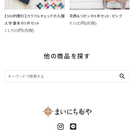
【500円割引】カラフルチェックの入園
花柄＆リボンの3点セット：ピンク
9,500円(内税)
入学 基本の5点セット
11,900円(内税)
他の商品を探す
search