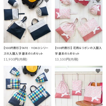
favorite
favorite
【500円割引】TATE‐YOKOシリー
【500円割引】 花柄＆リボンの入園入
ズの入園入学 基本の5点セット
学 基本の5点セット
11,900円(内税)
13,100円(内税)
favorite
favorite