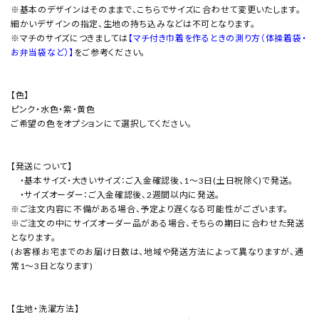
※基本のデザインはそのままで、こちらでサイズに合わせて変更いたします。
細かいデザインの指定、生地の持ち込みなどは不可となります。
※マチのサイズにつきましては
【マチ付き巾着を作るときの測り方（体操着袋・
お弁当袋など）】
をご参考ください。
【色】
ピンク・水色・紫・黄色
ご希望の色をオプションにて選択してください。
【発送について】
・基本サイズ・大きいサイズ：ご入金確認後、1～3日(土日祝除く)で発送。
・サイズオーダー：ご入金確認後、2週間以内に発送。
※ご注文内容に不備がある場合、予定より遅くなる可能性がございます。
※ご注文の中にサイズオーダー品がある場合、そちらの期日に合わせた発送
となります。
(お客様お宅までのお届け日数は、地域や発送方法によって異なりますが、通
常1～3日となります)
【生地・洗濯方法】