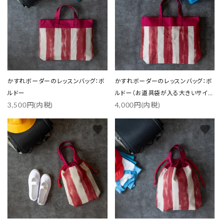
カテゴリー
検索する
かすれボーダーのレッスンバッグ：ボ
かすれボーダーのレッスンバッグ：ボ
ルドー
ルドー（お道具袋が入る大きいサイ
3,500円(内税)
4,000円(内税)
ズ）
favorite
favorite