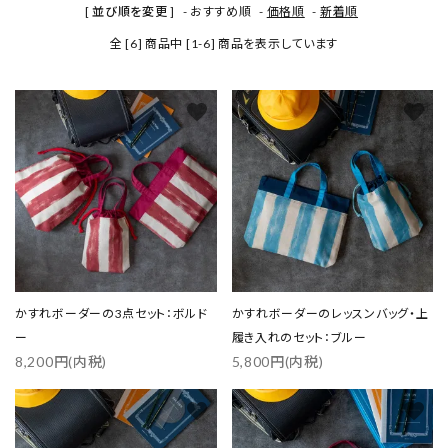
[ 並び順を変更 ]
-
おすすめ順
-
価格順
-
新着順
全 [6] 商品中 [1-6] 商品を表示しています
favorite
favorite
かすれボーダーの3点セット：ボルド
かすれボーダーのレッスンバッグ・上
ー
履き入れのセット：ブルー
close
8,200円(内税)
5,800円(内税)
favorite
favorite
キーワード