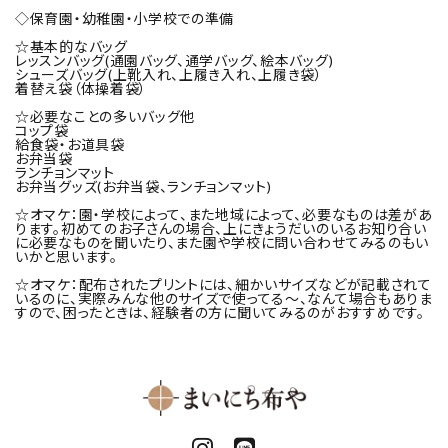
◇保育園・幼稚園・小学校での準備
☆基本的なバッグ
レッスンバッグ(通園バッグ、通学バッグ、絵本バッグ)
シューズバッグ(上靴入れ、上履き入れ、上履き袋）
着替え袋（体操着袋）
☆必要なことの多いバッグ他
コップ袋
給食袋・お道具袋
お弁当袋
ランチョンマット
お弁当グッズ(お弁当袋、ランチョンマット)
☆オマケ：園・学校によって、また地域によって、必要なものは差があ
ります。初めてのお子さんの場合、上にきょうだいのいるお知り合い
に必要なものを聞いたり、また園や学校に問い合わせてみるのもい
いかと思います。
☆オマケ：配布されたプリントには、細かいサイズなどが記載されて
いるのに、実際みんな他のサイズで使ってる～、なんて場合もありま
すので、困ったときは、経験者の方に聞いてみるのがおすすめです。