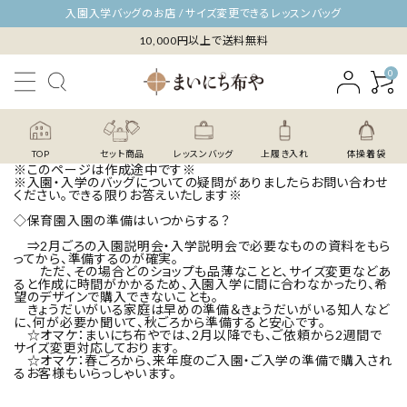
入園入学バッグのお店 / サイズ変更できるレッスンバッグ
10,000円以上で送料無料
0
TOP
セット商品
レッスンバッグ
上履き入れ
体操着袋
※このページは作成途中です※
※入園・入学のバッグについての疑問がありましたらお問い合わせ
ください。できる限りお答えいたします※
◇保育園入園の準備はいつからする？
⇒2月ごろの入園説明会・入学説明会で必要なものの資料をもら
ってから、準備するのが確実。
ただ、その場合どのショップも品薄なことと、サイズ変更などあ
ると作成に時間がかかるため、入園入学に間に合わなかったり、希
望のデザインで購入できないことも。
きょうだいがいる家庭は早めの準備＆きょうだいがいる知人など
に、何が必要か聞いて、秋ごろから準備すると安心です。
☆オマケ：まいにち布やでは、2月以降でも、ご依頼から2週間で
サイズ変更対応しております。
☆オマケ：春ごろから、来年度のご入園・ご入学の準備で購入され
るお客様もいらっしゃいます。