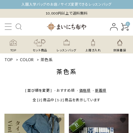
入園入学バッグのお店 / サイズ変更できるレッスンバッグ
10,000円以上で送料無料
0
TOP
セット商品
レッスンバッグ
上履き入れ
体操着袋
TOP
>
COLOR
>
茶色系
茶色系
[ 並び順を変更 ]
-
おすすめ順
-
価格順
-
新着順
全 [2] 商品中 [1-2] 商品を表示しています
favorite
favorite
close