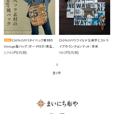
キーワード
カテゴリー
《30％OFF》タイベック素材の
《30％OFF》ワイルドな英字とストラ
Vintage風バッグ：ポーチ付き（表生
イプのランチョンマット：茶系
2,940円(内税)
980円(内税)
地にデュポン™タイベック®を使用）
検索する
1
全2件