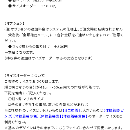
● 基本サイズ 縦25cm×横20cm
● サイズオーダー ＋1000円
【オプション】
(注)オプションの追加料金はシステムの仕様上、ご注文時に反映されません
受注後、「金額確定メール」にて合計金額をご連絡いたしますのでご注意く
ださい。
● フック用ひもの取り付け ＋300円
一本紐になります。
（持ち手の追加はサイズオーダーのみの対応となります）
【サイズオーダーについて】
ご希望のサイズでおつくり致します。
縦と横とマチの合計が41cm～60cm内での作成が可能です。
下記を備考にご記入ください。
①縦・横・マチのサイズ
②その他、持ち手の追加、高さの希望などがあれば
※これ以外のサイズは、小さいものは
【ミニ巾着】
、大きいものは
【体操着袋ピ
ンク】
【体操着袋水色】
【体操着袋紫】
【体操着袋黄色】
のオーダーサイズをご
利用ください。
※基本のデザインはそのままで、こちらでサイズに合わせて変更いたします。