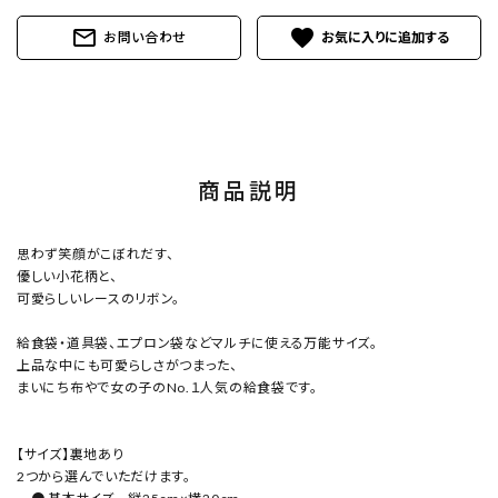
mail_outline
favorite
お問い合わせ
商品説明
思わず笑顔がこぼれだす、
優しい小花柄と、
可愛らしいレースのリボン。
給食袋・道具袋、エプロン袋などマルチに使える万能サイズ。
上品な中にも可愛らしさがつまった、
まいにち布やで女の子のNo.１人気の給食袋です。
【サイズ】裏地あり
2つから選んでいただけます。