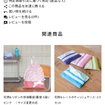
特定商取引法に基づく表記 (返品など)
error_outline
この商品を友達に教える
share
買い物を続ける
undo
レビューを見る(0件)
forum
レビューを投稿
rate_review
関連商品
花柄＆リボンの体操着袋(着替え袋)：
花柄＆レースのティッシュケース：2コ
ピンク ｜サイズ変更対応
セット