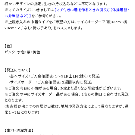
細かいデザインの指定、生地の持ち込みなどは不可となります。
※マチのサイズにつきましては
【マチ付き巾着を作るときの測り方（体操着袋・
お弁当袋など）】
をご参考ください。
※上履き入れの巾着タイプをご希望の方は、サイズオーダーで「縦33cm・横
23cm・マチなし・持ち手あり」をおススメします。
【色】
ピンク・水色・紫・黄色
【発送について】
・基本サイズ：ご入金確認後、1～3日(土日祝除く)で発送。
・サイズオーダー：ご入金確認後、2週間以内に発送。
※ご注文内容に不備がある場合、予定より遅くなる可能性がございます。
※ご注文の中にサイズオーダー品がある場合、そちらの期日に合わせた発送
となります。
(お客様お宅までのお届け日数は、地域や発送方法によって異なりますが、通
常1～3日となります)
【生地・洗濯方法】