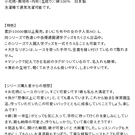
小花柄・無地布・内布（生成り）：綿100％ 日本製
洗濯機で通常洗濯可能です。
【特色】
累計10000個以上販売。まいにち布やの女の子人気NO.1。
同シリーズで色違いや各種通園通学グッズをたくさん出品中。
このシリーズで入園入学グッズを一式そろえることも可能です。
＊大きなリボンは、レースを使った手作り。全面を縫い付けているので取れま
せん。
＊マジックで記入できる名前のタグがついているので、名入れも簡単。
＊薄めの生地で、軽くてお子さんも扱いやすく、しまいやすいです。
【シリーズ購入者からの感想】
＊お花柄にレースのリボン。すごく可愛いです！娘も私も大満足です。
＊孫が「想像以上に可愛い！」と、とても喜んでいます。これから始まる保育園生
活、作っていただいたこの可愛いバックとともに成長していくことでしょう。楽し
みです！
＊娘（新一年生）がとっても気に入って、学校に持って行くのを楽しみにしてい
ます。親も納得の可愛さ。作りもしっかりしていて長く使えそうです！
＊発送も早く、開けた瞬間、娘が可愛い！と 大興奮でした。 レッスンバッグも大
きめにしてもらい、お道具箱もすっぽり。 丁寧な縫製でレースもとても可愛い