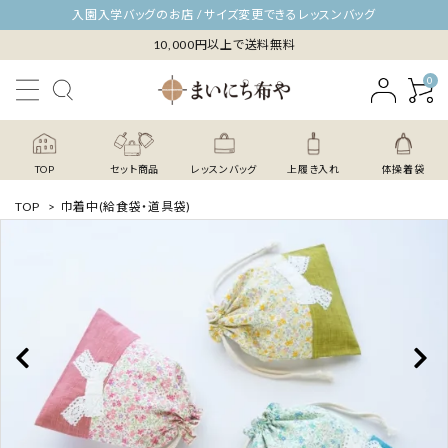
入園入学バッグのお店 / サイズ変更できるレッスンバッグ
10,000円以上で送料無料
0
TOP
セット商品
レッスンバッグ
上履き入れ
体操着袋
TOP
>
巾着中(給食袋・道具袋)