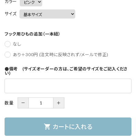
カラー
サイズ
フック用ひもの追加（一本紐）
なし
あり＋300円 (注文時に反映されず/メールで修正)
●備考 (サイズオーダーの方は、ご希望のサイズをご記入くださ
い)
数量
－
＋
shopping_cart
カートに入れる