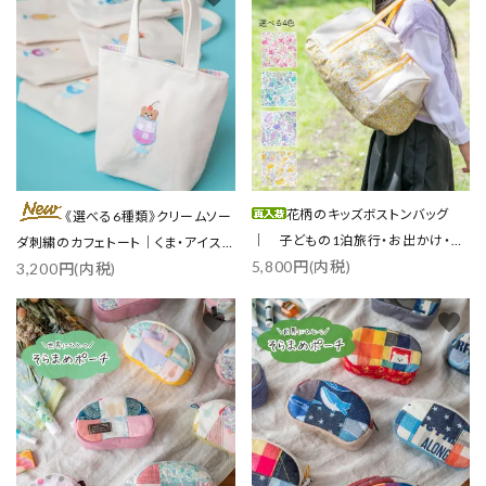
花柄のキッズボストンバッグ
《選べる6種類》クリームソー
｜ 子どもの1泊旅行・お出かけ・ス
ダ刺繍のカフェトート｜くま・アイス
5,800円(内税)
ポーツに
3,200円(内税)
／各3色
favorite
favorite