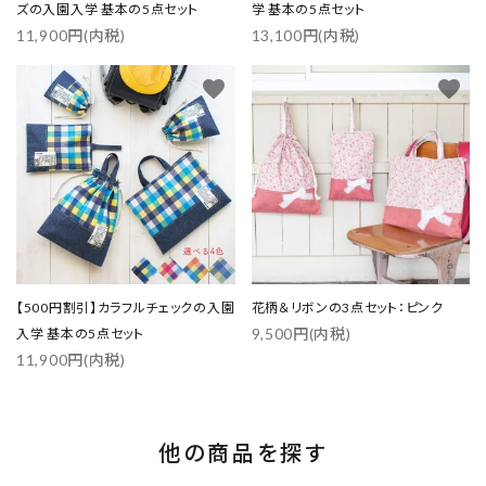
ズの入園入学 基本の5点セット
学 基本の5点セット
11,900円(内税)
13,100円(内税)
favorite
favorite
【500円割引】カラフルチェックの入園
花柄＆リボンの3点セット：ピンク
9,500円(内税)
入学 基本の5点セット
11,900円(内税)
他の商品を探す