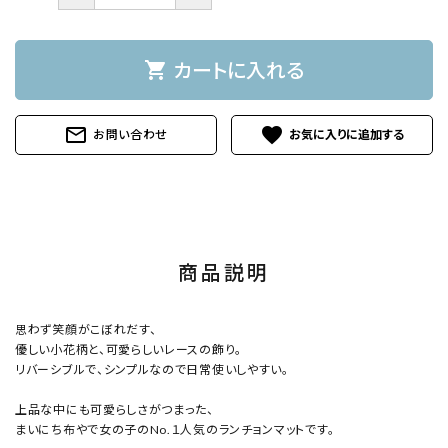
shopping_cart
カートに入れる
mail_outline
favorite
お問い合わせ
商品説明
思わず笑顔がこぼれだす、
優しい小花柄と、可愛らしいレースの飾り。
リバーシブルで、シンプルなので日常使いしやすい。
上品な中にも可愛らしさがつまった、
まいにち布やで女の子のNo.１人気のランチョンマットです。