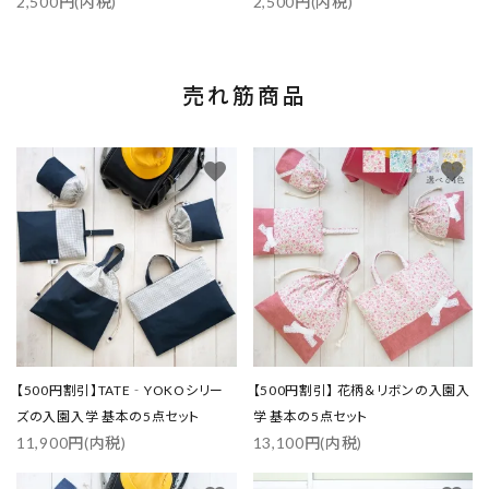
2,500円(内税)
2,500円(内税)
売れ筋商品
favorite
favorite
【500円割引】TATE‐YOKOシリー
【500円割引】 花柄＆リボンの入園入
ズの入園入学 基本の5点セット
学 基本の5点セット
11,900円(内税)
13,100円(内税)