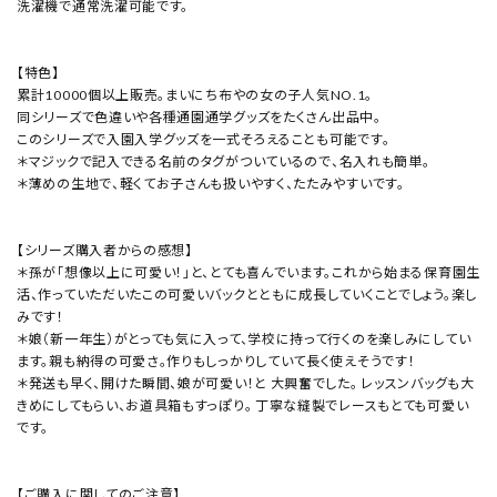
洗濯機で通常洗濯可能です。
【特色】
累計10000個以上販売。まいにち布やの女の子人気NO.1。
同シリーズで色違いや各種通園通学グッズをたくさん出品中。
このシリーズで入園入学グッズを一式そろえることも可能です。
＊マジックで記入できる名前のタグがついているので、名入れも簡単。
＊薄めの生地で、軽くてお子さんも扱いやすく、たたみやすいです。
【シリーズ購入者からの感想】
＊孫が「想像以上に可愛い！」と、とても喜んでいます。これから始まる保育園生
活、作っていただいたこの可愛いバックとともに成長していくことでしょう。楽し
みです！
＊娘（新一年生）がとっても気に入って、学校に持って行くのを楽しみにしてい
ます。親も納得の可愛さ。作りもしっかりしていて長く使えそうです！
＊発送も早く、開けた瞬間、娘が可愛い！と 大興奮でした。 レッスンバッグも大
きめにしてもらい、お道具箱もすっぽり。 丁寧な縫製でレースもとても可愛い
です。
【ご購入に関してのご注意】