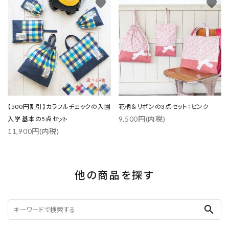
favorite
favorite
【500円割引】カラフルチェックの入園
花柄＆リボンの3点セット：ピンク
9,500円(内税)
入学 基本の5点セット
11,900円(内税)
他の商品を探す
search