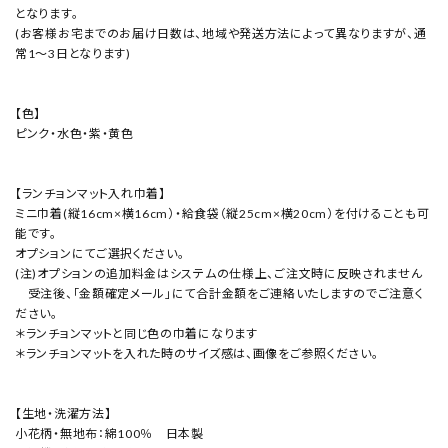
となります。
(お客様お宅までのお届け日数は、地域や発送方法によって異なりますが、通
常1～3日となります)
【色】
ピンク・水色・紫・黄色
【ランチョンマット入れ巾着】
ミニ巾着(縦16cm×横16cm）・給食袋（縦25cm×横20cm）を付けることも可
能です。
オプションにてご選択ください。
(注)オプションの追加料金はシステムの仕様上、ご注文時に反映されません
受注後、「金額確定メール」にて合計金額をご連絡いたしますのでご注意く
ださい。
＊ランチョンマットと同じ色の巾着になります
＊ランチョンマットを入れた時のサイズ感は、画像をご参照ください。
【生地・洗濯方法】
小花柄・無地布：綿100％ 日本製