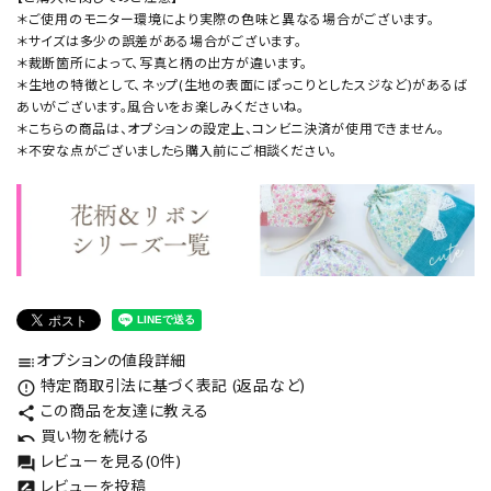
＊ご使用のモニター環境により実際の色味と異なる場合がございます。
＊サイズは多少の誤差がある場合がございます。
＊裁断箇所によって、写真と柄の出方が違います。
＊生地の特徴として、ネップ(生地の表面にぽっこりとしたスジなど)があるば
あいがございます。風合いをお楽しみくださいね。
＊こちらの商品は、オプションの設定上、コンビニ決済が使用できません。
＊不安な点がございましたら購入前にご相談ください。
オプションの値段詳細
toc
特定商取引法に基づく表記 (返品など)
error_outline
この商品を友達に教える
share
買い物を続ける
undo
レビューを見る(0件)
forum
レビューを投稿
rate_review