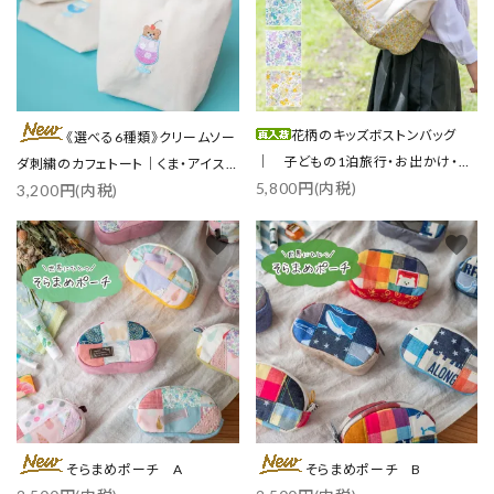
花柄のキッズボストンバッグ
《選べる6種類》クリームソー
｜ 子どもの1泊旅行・お出かけ・ス
ダ刺繍のカフェトート｜くま・アイス
5,800円(内税)
ポーツに
3,200円(内税)
／各3色
favorite
favorite
そらまめポーチ A
そらまめポーチ B