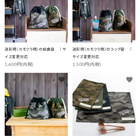
検索する
迷彩柄（カモフラ柄）の給食袋 ｜サ
迷彩柄（カモフラ柄）のコップ袋 ｜
イズ変更対応
サイズ変更対応
1,600円(内税)
1,500円(内税)
favorite
favorite