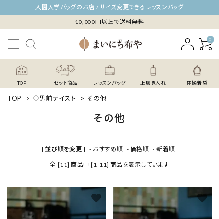
入園入学バッグのお店 / サイズ変更できるレッスンバッグ
10,000円以上で送料無料
0
TOP
セット商品
レッスンバッグ
上履き入れ
体操着袋
TOP
>
◇男前テイスト
>
その他
その他
[ 並び順を変更 ]
-
おすすめ順
-
価格順
-
新着順
全 [11] 商品中 [1-11] 商品を表示しています
favorite
favorite