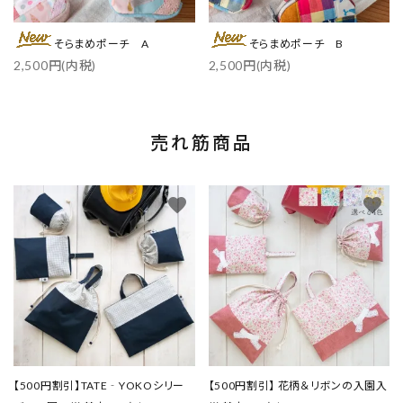
そらまめポーチ A
そらまめポーチ B
2,500円(内税)
2,500円(内税)
売れ筋商品
favorite
favorite
【500円割引】TATE‐YOKOシリー
【500円割引】 花柄＆リボンの入園入