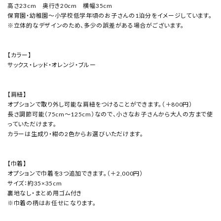
高さ23cm 奥行き20cm 横幅35cm
保育園・幼稚園〜小学校低学年頃のお子さんの1泊分をイメージしています。
※立体的なデザインのため、多少の誤差がある場合がございます。
【カラー】
サックス・レッド・オレンジ・ブルー
【肩紐】
オプションで取り外し可能な肩紐をつけることができます。（＋800円）
長さ調節可能（75cm～125cm）なので、小さなお子さんから大人の方まで使
っていただけます。
カラーは生成り・紺の2色からお選びいただけます。
【巾着】
オプションで巾着を3つ追加できます。（＋2,000円）
サイズ：約35×35cm
裏地なし・まとめ用ゴム付き
※巾着の柄はお任せになります。