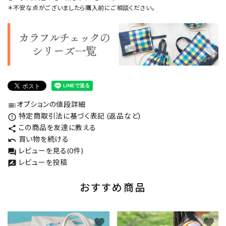
＊不安な点がございましたら購入前にご相談ください。
オプションの値段詳細
toc
特定商取引法に基づく表記 (返品など)
error_outline
この商品を友達に教える
share
買い物を続ける
undo
レビューを見る(0件)
forum
レビューを投稿
rate_review
おすすめ商品
favorite
favorite