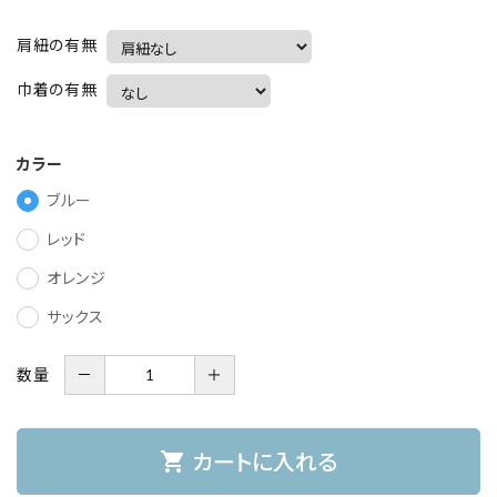
肩紐の有無
巾着の有無
カラー
ブルー
レッド
オレンジ
サックス
数量
－
＋
shopping_cart
カートに入れる