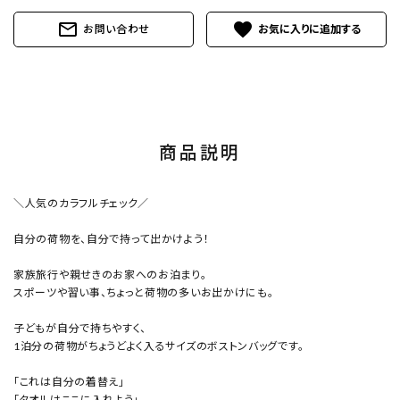
mail_outline
favorite
お問い合わせ
商品説明
＼人気のカラフルチェック／
自分の荷物を、自分で持って出かけよう！
家族旅行や親せきのお家へのお泊まり。
スポーツや習い事、ちょっと荷物の多いお出かけにも。
子どもが自分で持ちやすく、
1泊分の荷物がちょうどよく入るサイズのボストンバッグです。
「これは自分の着替え」
「タオルはここに入れよう」