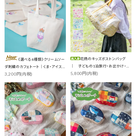
花柄のキッズボストンバッグ
《選べる6種類》クリームソー
｜ 子どもの1泊旅行・お出かけ・ス
ダ刺繍のカフェトート｜くま・アイス
5,800円(内税)
ポーツに
3,200円(内税)
／各3色
favorite
favorite