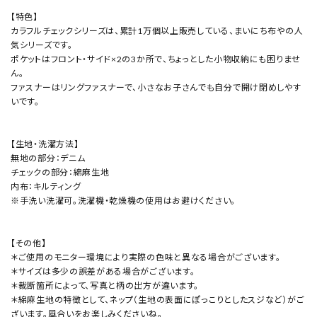
【特色】
カラフルチェックシリーズは、累計1万個以上販売している、まいにち布やの人
気シリーズです。
ポケットはフロント・サイド×2の3か所で、ちょっとした小物収納にも困りませ
ん。
ファスナーはリングファスナーで、小さなお子さんでも自分で開け閉めしやす
いです。
【生地・洗濯方法】
無地の部分：デニム
チェックの部分：綿麻生地
内布：キルティング
※手洗い洗濯可。洗濯機・乾燥機の使用はお避けください。
【その他】
＊ご使用のモニター環境により実際の色味と異なる場合がございます。
＊サイズは多少の誤差がある場合がございます。
＊裁断箇所によって、写真と柄の出方が違います。
＊綿麻生地の特徴として、ネップ（生地の表面にぽっこりとしたスジなど）がご
ざいます。風合いをお楽しみくださいね。