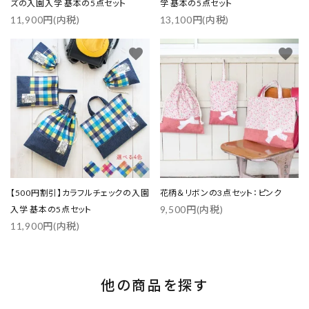
ズの入園入学 基本の5点セット
学 基本の5点セット
11,900円(内税)
13,100円(内税)
favorite
favorite
【500円割引】カラフルチェックの入園
花柄＆リボンの3点セット：ピンク
9,500円(内税)
入学 基本の5点セット
11,900円(内税)
他の商品を探す