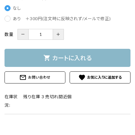
なし
あり ＋300円(注文時に反映されず/メールで修正)
数量
－
＋
shopping_cart
カートに入れる
mail_outline
favorite
お問い合わせ
在庫状
残り在庫 3 売切れ間近個
況: