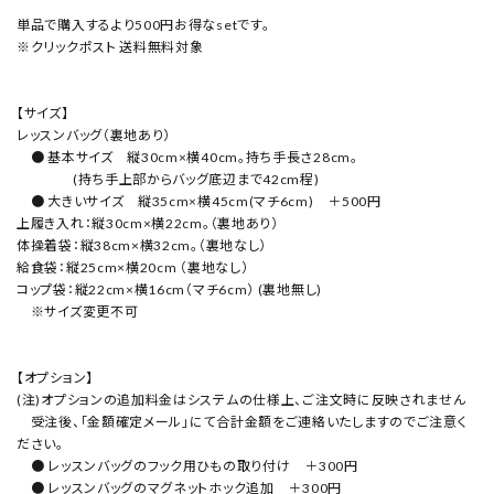
単品で購入するより500円お得なsetです。
※クリックポスト 送料無料対象
【サイズ】
レッスンバッグ（裏地あり）
● 基本サイズ 縦30cm×横40cm。持ち手長さ28cm。
(持ち手上部からバッグ底辺まで42cm程)
● 大きいサイズ 縦35cm×横45cm(マチ6cm) ＋500円
上履き入れ：縦30cm×横22cm。（裏地あり）
体操着袋：縦38cm×横32cm。（裏地なし）
給食袋：縦25cm×横20cm （裏地なし）
コップ袋：縦22cm×横16cm（マチ6cm） (裏地無し)
※サイズ変更不可
【オプション】
(注)オプションの追加料金はシステムの仕様上、ご注文時に反映されません
受注後、「金額確定メール」にて合計金額をご連絡いたしますのでご注意く
ださい。
● レッスンバッグのフック用ひもの取り付け ＋300円
● レッスンバッグのマグネットホック追加 ＋300円