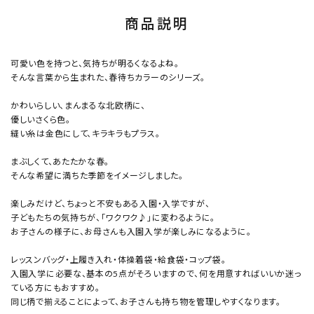
商品説明
可愛い色を持つと、気持ちが明るくなるよね。
そんな言葉から生まれた、春待ちカラーのシリーズ。
かわいらしい、まんまるな北欧柄に、
優しいさくら色。
縫い糸は金色にして、キラキラもプラス。
まぶしくて、あたたかな春。
そんな希望に満ちた季節をイメージしました。
楽しみだけど、ちょっと不安もある入園・入学ですが、
子どもたちの気持ちが、「ワクワク♪」に変わるように。
お子さんの様子に、お母さんも入園入学が楽しみになるように。
レッスンバッグ・上履き入れ・体操着袋・給食袋・コップ袋。
入園入学に必要な、基本の5点がそろいますので、何を用意すればいいか迷っ
ている方にもおすすめ。
同じ柄で揃えることによって、お子さんも持ち物を管理しやすくなります。