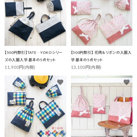
【500円割引】TATE‐YOKOシリー
【500円割引】 花柄＆リボンの入園入
ズの入園入学 基本の5点セット
学 基本の5点セット
11,900円(内税)
13,100円(内税)
favorite
favorite