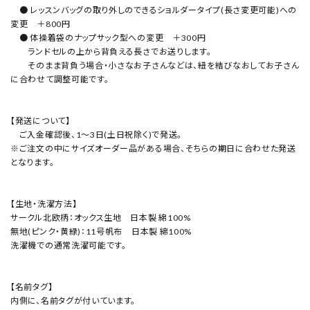
● レッスンバッグの取り外しのできるショルダータイプ(長さ変更可能)への
変更 ＋800円
● 体操着袋のナップサック型への変更 ＋300円
ランドセルの上から背負える長さでお送りします。
そのまま背負う場合・小さなお子さんなどは、紐を結びなおしてお子さん
に合わせて調整可能です。
【発送について】
ご入金確認後、1～3日(土日祝除く)で発送。
※ご注文の中にサイズオーダー品がある場合、そちらの期日に合わせた発送
となります。
【生地・洗濯方法】
サークル北欧柄：オックス生地 日本製 綿100%
無地(ピンク・黄緑)：11号帆布 日本製 綿100%
洗濯機での通常洗濯可能です。
【名前タグ】
内側に、名前タグが付いています。