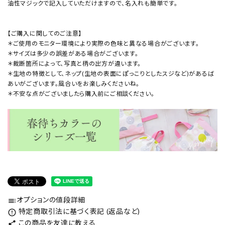
油性マジックで記入していただけますので、名入れも簡単です。
【ご購入に関してのご注意】
＊ご使用のモニター環境により実際の色味と異なる場合がございます。
＊サイズは多少の誤差がある場合がございます。
＊裁断箇所によって、写真と柄の出方が違います。
＊生地の特徴として、ネップ(生地の表面にぽっこりとしたスジなど)があるば
あいがございます。風合いをお楽しみくださいね。
＊不安な点がございましたら購入前にご相談ください。
オプションの値段詳細
toc
特定商取引法に基づく表記 (返品など)
error_outline
この商品を友達に教える
share