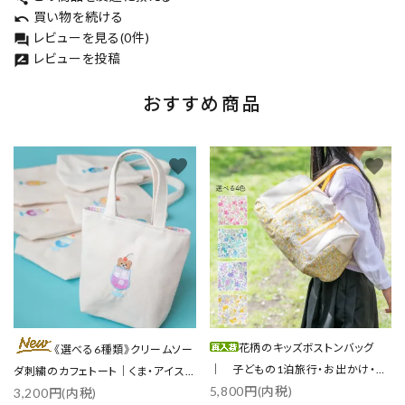
買い物を続ける
undo
レビューを見る(0件)
forum
レビューを投稿
rate_review
おすすめ商品
favorite
favorite
花柄のキッズボストンバッグ
《選べる6種類》クリームソー
｜ 子どもの1泊旅行・お出かけ・ス
ダ刺繍のカフェトート｜くま・アイス
5,800円(内税)
ポーツに
3,200円(内税)
／各3色