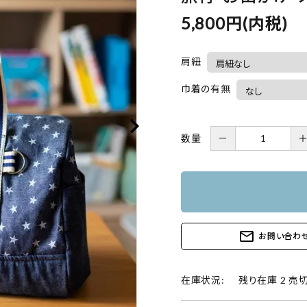
5,800円(内税)
肩紐
巾着の有無
数量
－
mail_outline
お問い合わ
在庫状況:
残り在庫 2 売