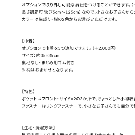
オプションで取り外し可能な肩紐をつけることができます。（＋
長さ調節可能（75cm～125cm）なので、小さなお子さんか
カラーは生成り・紺の2色からお選びいただけます。
【巾着】
オプションで巾着を3つ追加できます。（＋2,000円）
サイズ：約35×35cm
裏地なし・まとめ用ゴム付き
※柄はおまかせとなります。
【特色】
ポケットはフロント・サイド×2の3か所で、ちょっとした小物収
ファスナーはリングファスナーで、小さなお子さんでも自分で
【生地・洗濯方法】
星柄のデニム生地と無地のデニム生地を合わせました。