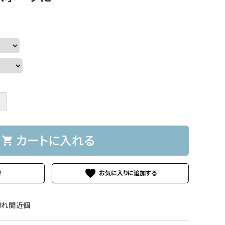
＋
カートに入れる
shopping_cart
favorite
せ
切れ間近個