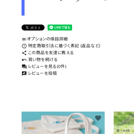
オプションの値段詳細
toc
特定商取引法に基づく表記 (返品など)
error_outline
この商品を友達に教える
share
買い物を続ける
undo
レビューを見る(0件)
forum
レビューを投稿
rate_review
favorite