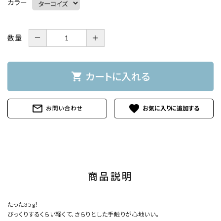
カラー
数量
－
＋
shopping_cart
カートに入れる
mail_outline
favorite
お問い合わせ
商品説明
たった35g！
びっくりするくらい軽くて、さらりとした手触りが心地いい。