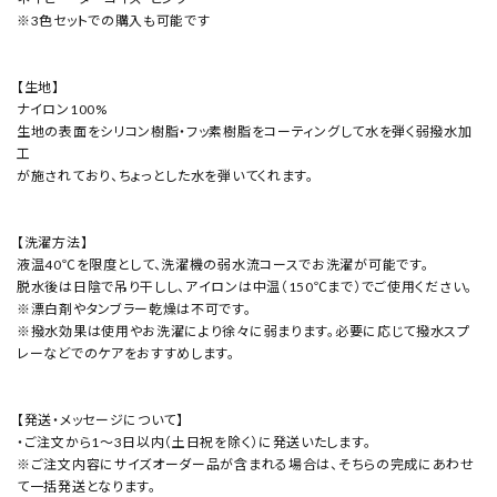
※3色セットでの購入も可能です
【生地】
ナイロン100%
生地の表面をシリコン樹脂・フッ素樹脂をコーティングして水を弾く弱撥水加
工
が施されており、ちょっとした水を弾いてくれます。
【洗濯方法】
液温40℃を限度として、洗濯機の弱水流コースでお洗濯が可能です。
脱水後は日陰で吊り干しし、アイロンは中温（150℃まで）でご使用ください。
※漂白剤やタンブラー乾燥は不可です。
※撥水効果は使用やお洗濯により徐々に弱まります。必要に応じて撥水スプ
レーなどでのケアをおすすめします。
【発送・メッセージについて】
・ご注文から1～3日以内（土日祝を除く）に発送いたします。
※ご注文内容にサイズオーダー品が含まれる場合は、そちらの完成にあわせ
て一括発送となります。