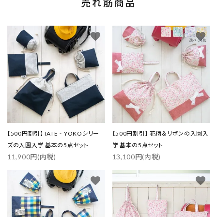
売れ筋商品
favorite
favorite
【500円割引】TATE‐YOKOシリー
【500円割引】 花柄＆リボンの入園入
ズの入園入学 基本の5点セット
学 基本の5点セット
11,900円(内税)
13,100円(内税)
favorite
favorite