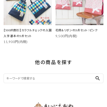
【500円割引】カラフルチェックの入園
花柄＆リボンの3点セット：ピンク
9,500円(内税)
入学 基本の5点セット
11,900円(内税)
他の商品を探す
search