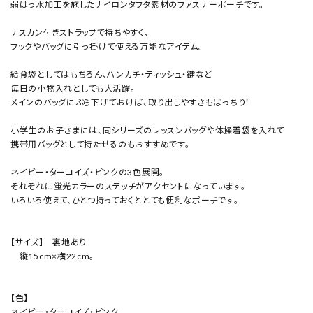
弱はっ水加工を施したナイロンタフタ素材のファスナーポーチです。
ナスカン付きストラップで持ちやすく、
フックやバッグに引っ掛けて使える万能なアイテム。
給食袋としてはもちろん、ハンカチ・ティッシュ・鍵など
毎日の小物入れとしても大活躍。
メインのバッグにぶら下げておけば、取り出しやすさもばっちり！
小学生のお子さまには、同シリーズのレッスンバッグや体操着袋を入れて
携帯用バッグとして持たせるのもおすすめです。
ネイビー・ターコイズ・ピンクの3色展開。
それぞれに蛍光カラーのステッチがアクセントになっています。
いろいろ使えて、ひとつ持っておくととても便利なポーチです。
【サイズ】 裏地あり
縦15cm×横22cm。
【色】
ネイビー・ターコイズ・ピンク