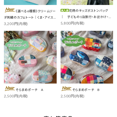
花柄のキッズボストンバッグ
《選べる6種類》クリームソー
｜ 子どもの1泊旅行・お出かけ・ス
ダ刺繍のカフェトート｜くま・アイス
5,800円(内税)
ポーツに
3,200円(内税)
／各3色
favorite
favorite
そらまめポーチ A
そらまめポーチ B
2,500円(内税)
2,500円(内税)