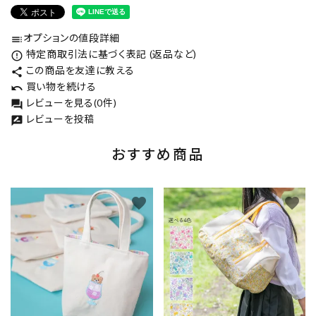
オプションの値段詳細
toc
特定商取引法に基づく表記 (返品など)
error_outline
この商品を友達に教える
share
買い物を続ける
undo
レビューを見る(0件)
forum
レビューを投稿
rate_review
おすすめ商品
favorite
favorite