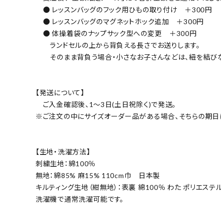
● レッスンバッグのフック用ひもの取り付け ＋300円
● レッスンバッグのマグネットホック追加 ＋300円
● 体操着袋のナップサック型への変更 ＋300円
ランドセルの上から背負える長さでお送りします。
そのまま背負う場合・小さなお子さんなどは、紐を結びな
【発送について】
ご入金確認後、1～3日(土日祝除く)で発送。
※ご注文の中にサイズオーダー品がある場合、そちらの期日
【生地・洗濯方法】
刺繍生地：綿100％
無地：綿85% 麻15% 110cm巾 日本製
キルティング生地（紺無地）：表裏 綿100％ わた ポリエステ
洗濯機で通常洗濯可能です。