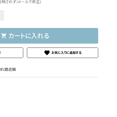
に反映されず/メールで修正)
＋
カートに入れる
shopping_cart
favorite
せ
切れ間近個