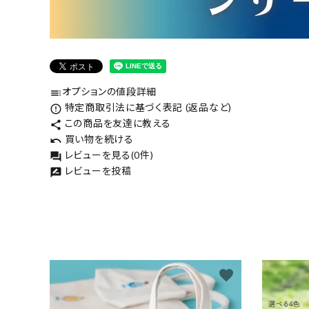
オプションの値段詳細
toc
特定商取引法に基づく表記 (返品など)
error_outline
この商品を友達に教える
share
買い物を続ける
undo
レビューを見る(0件)
forum
レビューを投稿
rate_review
favorite