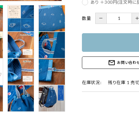
あり ＋300円(注文時
数量
－
mail_outline
お問い合わ
在庫状況:
残り在庫 1 売