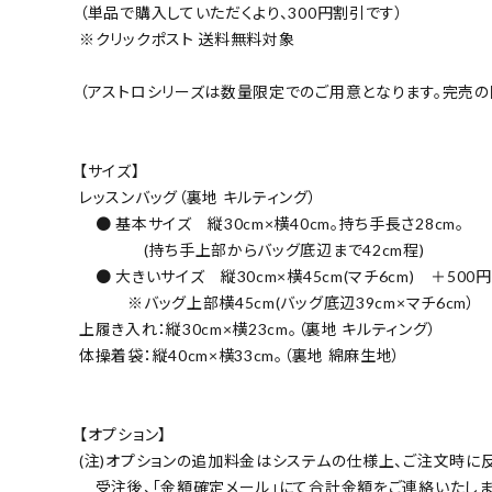
（単品で購入していただくより、300円割引です）
※クリックポスト 送料無料対象
（アストロシリーズは数量限定でのご用意となります。完売の
【サイズ】
レッスンバッグ（裏地 キルティング）
● 基本サイズ 縦30cm×横40cm。持ち手長さ28cm。
(持ち手上部からバッグ底辺まで42cm程)
● 大きいサイズ 縦30cm×横45cm(マチ6cm) ＋500円
※バッグ上部横45cm(バッグ底辺39cm×マチ6cm）
上履き入れ：縦30cm×横23cm。（裏地 キルティング）
体操着袋：縦40cm×横33cm。（裏地 綿麻生地）
【オプション】
(注)オプションの追加料金はシステムの仕様上、ご注文時に
受注後、「金額確定メール」にて合計金額をご連絡いたしま