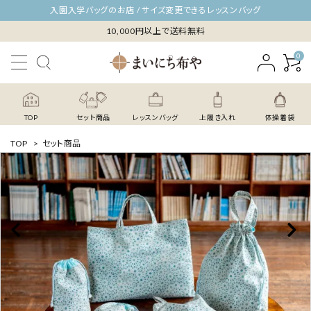
入園入学バッグのお店 / サイズ変更できるレッスンバッグ
10,000円以上で送料無料
0
TOP
セット商品
レッスンバッグ
上履き入れ
体操着袋
TOP
>
セット商品