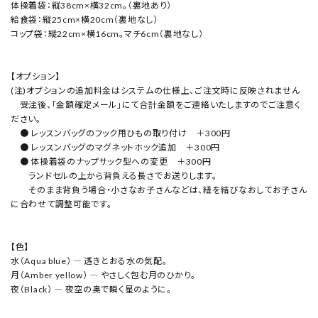
体操着袋：縦38cm×横32cm。（裏地あり）
給食袋：縦25cm×横20cm（裏地なし）
コップ袋：縦22cm×横16cm。マチ6cm（裏地なし）
【オプション】
(注)オプションの追加料金はシステムの仕様上、ご注文時に反映されません
受注後、「金額確定メール」にて合計金額をご連絡いたしますのでご注意く
ださい。
● レッスンバッグのフック用ひもの取り付け ＋300円
● レッスンバッグのマグネットホック追加 ＋300円
● 体操着袋のナップサック型への変更 ＋300円
ランドセルの上から背負える長さでお送りします。
そのまま背負う場合・小さなお子さんなどは、紐を結びなおしてお子さん
に合わせて調整可能です。
【色】
水（Aqua blue） ― 透きとおる水の気配。
月（Amber yellow） ― やさしく包む月のひかり。
夜（Black） ― 夜空の奥で瞬く星のように。