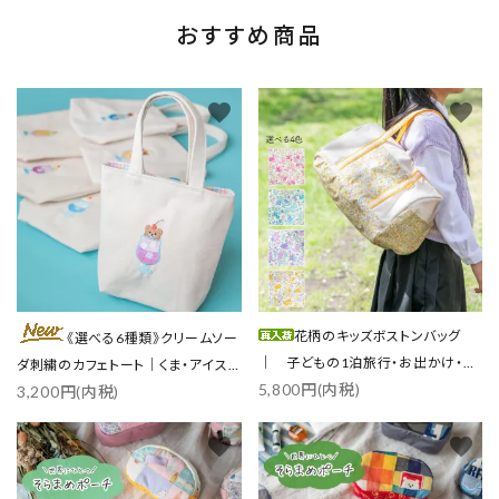
おすすめ商品
favorite
favorite
花柄のキッズボストンバッグ
《選べる6種類》クリームソー
｜ 子どもの1泊旅行・お出かけ・ス
ダ刺繍のカフェトート｜くま・アイス
5,800円(内税)
ポーツに
3,200円(内税)
／各3色
favorite
favorite