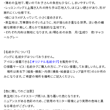
・薄めの生地で、軽いのでお子さんの負担も少なく、しまいやすいです。
・レッスンバッグと上履き入れの持ち手は芯地入り。ほどよい硬さがあり、形が
崩れにくい仕様です。
・紐にはラメが入っていて、小さく煌めきます。
・表生地は、万華鏡をのぞいたように、光が揺らめき重なる世界。 淡い色の繊
細な模様が美しく、柔らかで独創的な生地です。
・それぞれ内布は無地になります。水/明るめの水色 月/生成り 夜/チャコ
ールグレー
【名前タグについて】
バッグに名前タグはついておりません。
アイロン接着できる
【オリジナル名前タグ】
を販売中です。
◎接着サービス：名前タグご購入の方に、アイロン接着してお渡しいたします。
場所は表右下（縦長・横長）・内側（横長・給食袋とコップ袋不可）の3か所の
みになります。ご希望の場所を備考にご記入ください。
【色に関してのご注意】
表生地（カレイドスコープ柄）は、落ち着いた色となります。
ニュアンスがある色彩のため、ご使用のモニター環境により実際の色味と異
なる場合がございます。