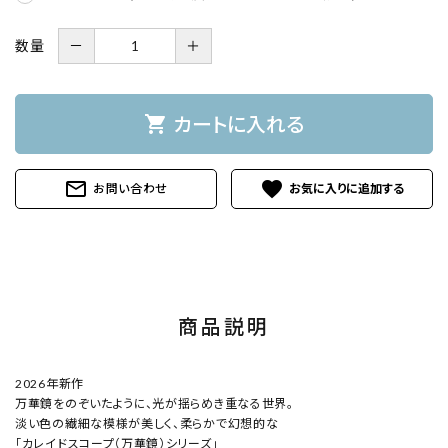
数量
－
＋
shopping_cart
カートに入れる
mail_outline
favorite
お問い合わせ
商品説明
2026年新作
万華鏡をのぞいたように、光が揺らめき重なる世界。
淡い色の繊細な模様が美しく、柔らかで幻想的な
「カレイドスコープ（万華鏡）シリーズ」