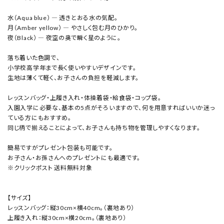
水（Aqua blue） ― 透きとおる水の気配。
月（Amber yellow） ― やさしく包む月のひかり。
夜（Black） ― 夜空の奥で瞬く星のように。
落ち着いた色調で、
小学校高学年まで長く使いやすいデザインです。
生地は薄くて軽く、お子さんの負担を軽減します。
レッスンバッグ・上履き入れ・体操着袋・給食袋・コップ袋。
入園入学に必要な、基本の5点がそろいますので、何を用意すればいいか迷っ
ている方にもおすすめ。
同じ柄で揃えることによって、お子さんも持ち物を管理しやすくなります。
簡易ですがプレゼント包装も可能です。
お子さん・お孫さんへのプレゼントにも最適です。
※クリックポスト 送料無料対象
【サイズ】
レッスンバッグ：縦30cm×横40cm。（裏地あり）
上履き入れ：縦30cm×横20cm。（裏地あり）