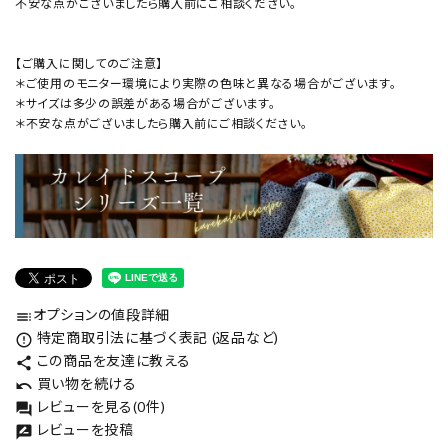
不安な点がございましたら購入前にご相談ください。
【ご購入に関してのご注意】
＊ご使用のモニター環境により実際の色味と異なる場合がございます。
＊サイズは多少の誤差がある場合がございます。
＊不安な点がございましたら購入前にご相談ください。
オプションの値段詳細
toc
特定商取引法に基づく表記 (返品など)
error_outline
この商品を友達に教える
share
買い物を続ける
undo
レビューを見る(0件)
forum
レビューを投稿
rate_review