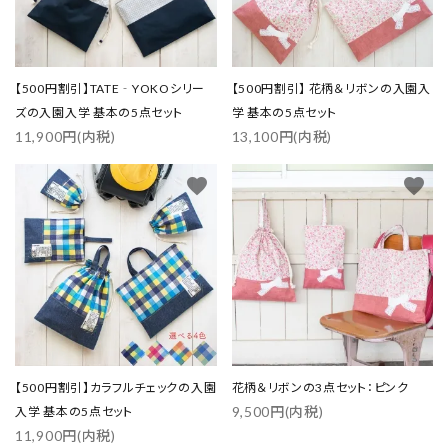
【500円割引】TATE‐YOKOシリー
【500円割引】 花柄＆リボンの入園入
ズの入園入学 基本の5点セット
学 基本の5点セット
11,900円(内税)
13,100円(内税)
favorite
favorite
【500円割引】カラフルチェックの入園
花柄＆リボンの3点セット：ピンク
9,500円(内税)
入学 基本の5点セット
11,900円(内税)