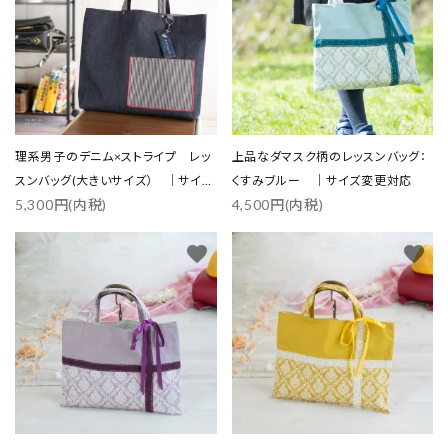
理系男子のデニム×ストライプ レッ
上品なダマスク柄のレッスンバッグ：
スンバッグ(大きいサイズ） ｜サイズ
くすみブルー ｜サイズ変更対応
5,300円(内税)
4,500円(内税)
変更対応
favorite
favorite