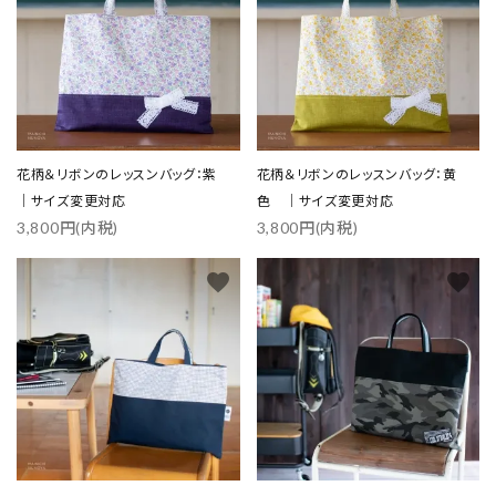
close
花柄＆リボンのレッスンバッグ：紫
花柄＆リボンのレッスンバッグ：黄
｜サイズ変更対応
色 ｜サイズ変更対応
キーワード
3,800円(内税)
3,800円(内税)
favorite
favorite
カテゴリー
検索する