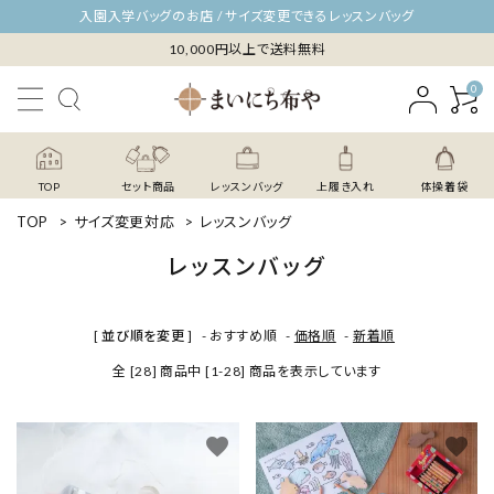
入園入学バッグのお店 / サイズ変更できるレッスンバッグ
10,000円以上で送料無料
0
TOP
セット商品
レッスンバッグ
上履き入れ
体操着袋
TOP
>
サイズ変更対応
>
レッスンバッグ
レッスンバッグ
[ 並び順を変更 ]
-
おすすめ順
-
価格順
-
新着順
全 [28] 商品中 [1-28] 商品を表示しています
favorite
favorite