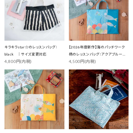
キラキラstar☆のレッスンバッグ：
【2026年度新作】海のパッチワーク
black ｜サイズ変更対応
柄のレッスンバッグ：アクアブルー
4,800円(内税)
4,500円(内税)
｜サイズ変更対応
favorite
favorite