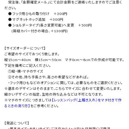
受注後、「金額確定メール」にて合計金額をご連絡いたしますのでご注意く
ださい。
● フック用ひもの取り付け ＋300円
● マグネットホック追加 ＋300円
● ショルダータイプ(長さ変更可能)へ変更 ＋500円
(肩紐カバー付きの場合、＋1300円)
【サイズオーダーについて】
ご希望のサイズでおつくり致します。
縦15cm～40cm 横15cm～50cm マチ0cm～8cmでの作成が可能です。
下記を備考にご記入ください。
①縦・横・マチのサイズ
②その他、持ち手長さや、高さの希望などがあれば。
・フック用ひもなどのオプションに関しては、必要なものをご選択ください。
※基本のデザインはそのままで、こちらでサイズに合わせて変更いたします。
細かいデザインの指定、生地の持ち込みなどは不可となります。
※マチのサイズにつきましては
【レッスンバッグ（上履き入れ）をマチ付きで作
るときの測り方】
をご参考ください。
【発送について】
・基本サイズ・大きいサイズ：ご注文から1～3日(土日祝除く)で発送。