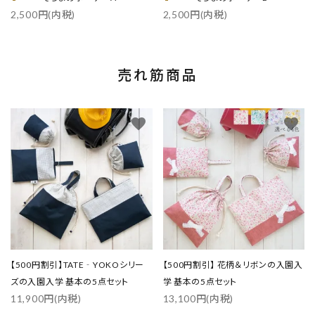
2,500円(内税)
2,500円(内税)
売れ筋商品
favorite
favorite
【500円割引】TATE‐YOKOシリー
【500円割引】 花柄＆リボンの入園入
ズの入園入学 基本の5点セット
学 基本の5点セット
11,900円(内税)
13,100円(内税)