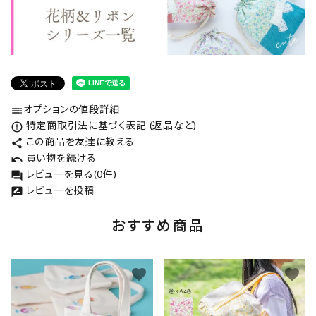
オプションの値段詳細
toc
特定商取引法に基づく表記 (返品など)
error_outline
この商品を友達に教える
share
買い物を続ける
undo
レビューを見る(0件)
forum
レビューを投稿
rate_review
おすすめ商品
favorite
favorite