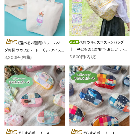
花柄のキッズボストンバッグ
《選べる6種類》クリームソー
｜ 子どもの1泊旅行・お出かけ・ス
ダ刺繍のカフェトート｜くま・アイス
5,800円(内税)
ポーツに
3,200円(内税)
／各3色
favorite
favorite
そらまめポーチ A
そらまめポーチ B