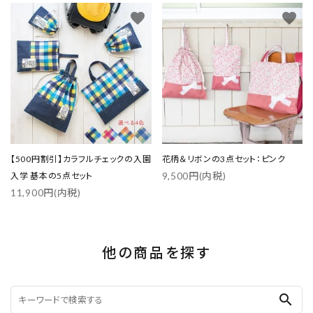
favorite
favorite
【500円割引】カラフルチェックの入園
花柄＆リボンの3点セット：ピンク
9,500円(内税)
入学 基本の5点セット
11,900円(内税)
他の商品を探す
search