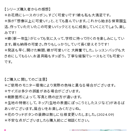
【シリーズ購入者からの感想】
＊お花柄にレースのリボン。すごく可愛いです！娘も私も大満足です。
＊孫が「想像以上に可愛い！」と、とても喜んでいます。これから始まる保育園生
活、作っていただいたこの可愛いバックとともに成長していくことでしょう。楽し
みです！
＊娘（新一年生）がとっても気に入って、学校に持って行くのを楽しみにしてい
ます。親も納得の可愛さ。作りもしっかりしていて長く使えそうです！
＊発送も早く、開けた瞬間、娘が可愛い！と 大興奮でした。 レッスンバッグも大
きめにしてもらい、お道具箱もすっぽり。 丁寧な縫製でレースもとても可愛い
です。
【ご購入に関してのご注意】
＊ご使用のモニター環境により実際の色味と異なる場合がございます。
＊サイズは多少の誤差がある場合がございます。
＊裁断箇所によって、写真と柄の出方が違います。
＊生地の特徴として、ネップ(生地の表面にぽっこりとしたスジなど)があるば
あいがございます。風合いをお楽しみくださいね。
＊花のウッドボタンの装飾は無しに仕様変更いたしました。(2024.09)
＊不安な点がございましたら購入前にご相談ください。