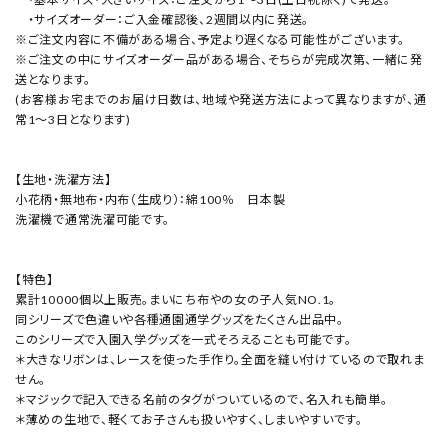
・サイズオーダー：ご入金確認後、2週間以内に発送。
※ご注文内容に不備がある場合、予定より遅くなる可能性がございます。
※ご注文の中にサイズオーダー品がある場合、そちらが完成次第、一緒に発
送となります。
(お客様お宅までのお届け日数は、地域や発送方法によって異なりますが、通
常1～3日となります)
【生地・洗濯方法】
小花柄・無地布・内布（生成り）：綿100％ 日本製
洗濯機で通常洗濯可能です。
【特色】
累計10000個以上販売。まいにち布やの女の子人気NO.1。
同シリーズで色違いや各種通園通学グッズをたくさん出品中。
このシリーズで入園入学グッズを一式そろえることも可能です。
＊大きなリボンは、レースを使った手作り。全面を縫い付けているので取れま
せん。
＊マジックで記入できる名前のタグがついているので、名入れも簡単。
＊薄めの生地で、軽くてお子さんも扱いやすく、しまいやすいです。