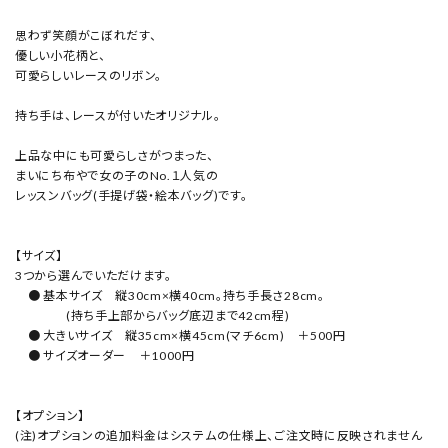
思わず笑顔がこぼれだす、
優しい小花柄と、
可愛らしいレースのリボン。
持ち手は、レースが付いたオリジナル。
上品な中にも可愛らしさがつまった、
まいにち布やで女の子のNo.１人気の
レッスンバッグ(手提げ袋・絵本バッグ)です。
【サイズ】
3つから選んでいただけます。
● 基本サイズ 縦30cm×横40cm。持ち手長さ28cm。
(持ち手上部からバッグ底辺まで42cm程)
● 大きいサイズ 縦35cm×横45cm(マチ6cm) ＋500円
● サイズオーダー ＋1000円
【オプション】
(注)オプションの追加料金はシステムの仕様上、ご注文時に反映されません