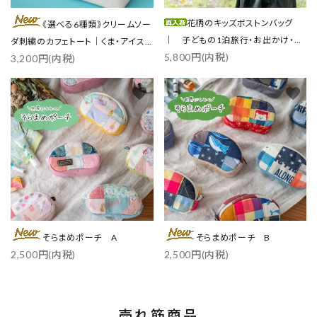
花柄のキッズボストンバッグ
《選べる6種類》クリームソー
｜ 子どもの1泊旅行・お出かけ・ス
ダ刺繍のカフェトート｜くま・アイス
5,800円(内税)
ポーツに
3,200円(内税)
／各3色
favorite
favorite
そらまめポーチ A
そらまめポーチ B
2,500円(内税)
2,500円(内税)
売れ筋商品