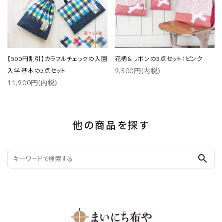
【500円割引】カラフルチェックの入園
花柄＆リボンの3点セット：ピンク
9,500円(内税)
入学 基本の5点セット
11,900円(内税)
他の商品を探す
search