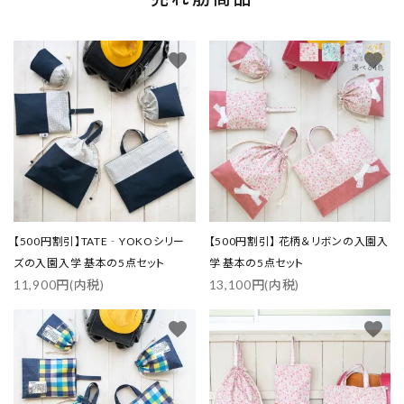
favorite
favorite
【500円割引】TATE‐YOKOシリー
【500円割引】 花柄＆リボンの入園入
ズの入園入学 基本の5点セット
学 基本の5点セット
11,900円(内税)
13,100円(内税)
favorite
favorite