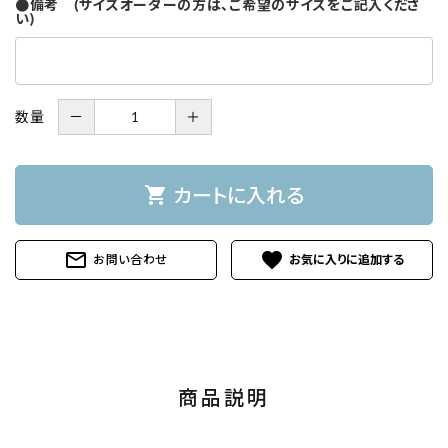
●備考 (サイズオーダーの方は、ご希望のサイズをご記入くださ
い)
数量
－
＋
shopping_cart
カートに入れる
mail_outline
favorite
お問い合わせ
商品説明