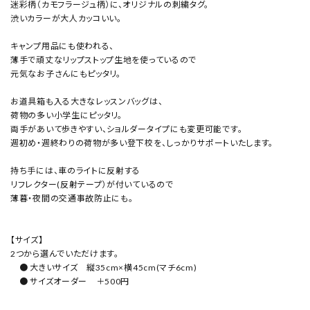
迷彩柄（カモフラージュ柄）に、オリジナルの刺繍タグ。
渋いカラーが大人カッコいい。
キャンプ用品にも使われる、
薄手で頑丈なリップストップ生地を使っているので
元気なお子さんにもピッタリ。
お道具箱も入る大きなレッスンバッグは、
荷物の多い小学生にピッタリ。
両手があいて歩きやすい、ショルダータイプにも変更可能です。
週初め・週終わりの荷物が多い登下校を、しっかりサポートいたします。
持ち手には、車のライトに反射する
リフレクター(反射テープ）が付いているので
薄暮・夜間の交通事故防止にも。
【サイズ】
2つから選んでいただけます。
● 大きいサイズ 縦35cm×横45cm(マチ6cm)
● サイズオーダー ＋500円