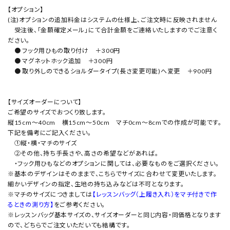
【オプション】
(注)オプションの追加料金はシステムの仕様上、ご注文時に反映されません
受注後、「金額確定メール」にて合計金額をご連絡いたしますのでご注意く
ださい。
● フック用ひもの取り付け ＋300円
● マグネットホック追加 ＋300円
● 取り外しのできるショルダータイプ(長さ変更可能)へ変更 ＋900円
【サイズオーダーについて】
ご希望のサイズでおつくり致します。
縦15cm～40cm 横15cm～50cm マチ0cm～8cmでの作成が可能です。
下記を備考にご記入ください。
①縦・横・マチのサイズ
②その他、持ち手長さや、高さの希望などがあれば。
・フック用ひもなどのオプションに関しては、必要なものをご選択ください。
※基本のデザインはそのままで、こちらでサイズに合わせて変更いたします。
細かいデザインの指定、生地の持ち込みなどは不可となります。
※マチのサイズにつきましては
【レッスンバッグ（上履き入れ）をマチ付きで作
るときの測り方】
をご参考ください。
※レッスンバッグ基本サイズの、サイズオーダーと同じ内容・同価格となります
ので、どちらでご注文いただいても結構です。