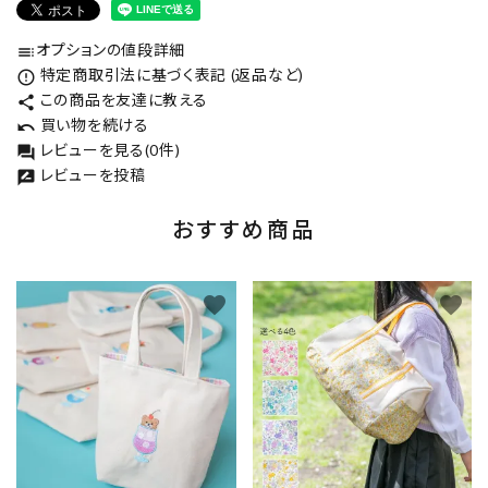
オプションの値段詳細
toc
特定商取引法に基づく表記 (返品など)
error_outline
この商品を友達に教える
share
買い物を続ける
undo
レビューを見る(0件)
forum
レビューを投稿
rate_review
おすすめ商品
favorite
favorite