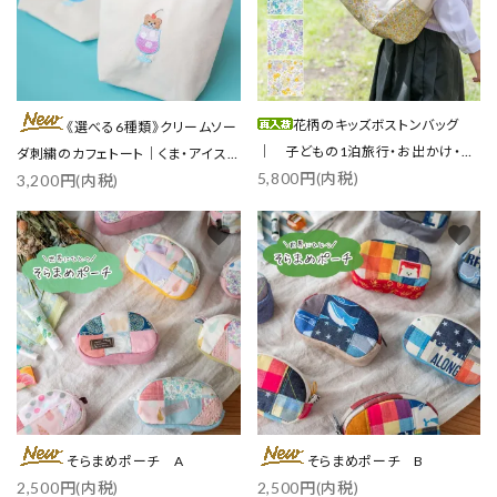
花柄のキッズボストンバッグ
《選べる6種類》クリームソー
｜ 子どもの1泊旅行・お出かけ・ス
ダ刺繍のカフェトート｜くま・アイス
5,800円(内税)
ポーツに
3,200円(内税)
／各3色
favorite
favorite
そらまめポーチ A
そらまめポーチ B
2,500円(内税)
2,500円(内税)