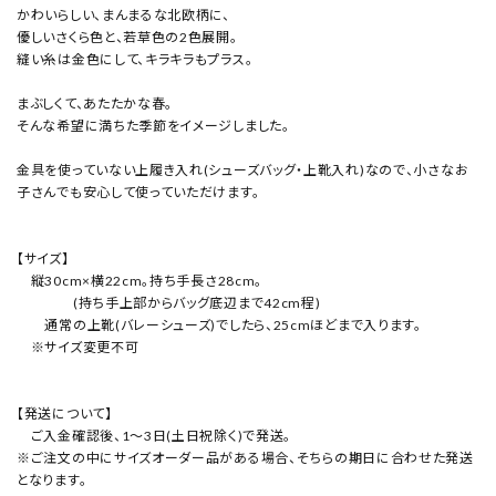
かわいらしい、まんまるな北欧柄に、
優しいさくら色と、若草色の2色展開。
縫い糸は金色にして、キラキラもプラス。
まぶしくて、あたたかな春。
そんな希望に満ちた季節をイメージしました。
金具を使っていない上履き入れ(シューズバッグ・上靴入れ)なので、小さなお
子さんでも安心して使っていただけます。
【サイズ】
縦30cm×横22cm。持ち手長さ28cm。
(持ち手上部からバッグ底辺まで42cm程)
通常の上靴(バレーシューズ)でしたら、25cmほどまで入ります。
※サイズ変更不可
【発送について】
ご入金確認後、1～3日(土日祝除く)で発送。
※ご注文の中にサイズオーダー品がある場合、そちらの期日に合わせた発送
となります。