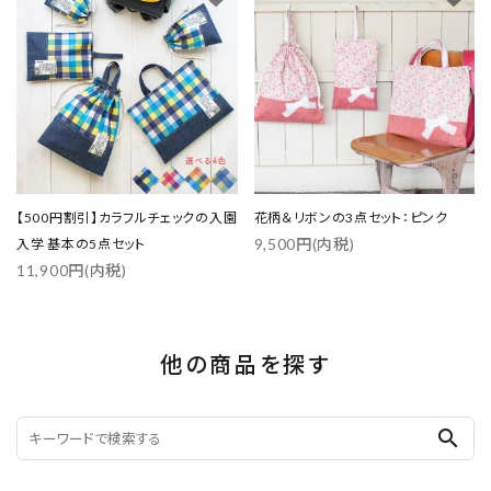
【500円割引】カラフルチェックの入園
花柄＆リボンの3点セット：ピンク
9,500円(内税)
入学 基本の5点セット
11,900円(内税)
他の商品を探す
search