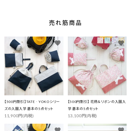
売れ筋商品
favorite
favorite
【500円割引】TATE‐YOKOシリー
【500円割引】 花柄＆リボンの入園入
ズの入園入学 基本の5点セット
学 基本の5点セット
11,900円(内税)
13,100円(内税)
favorite
favorite