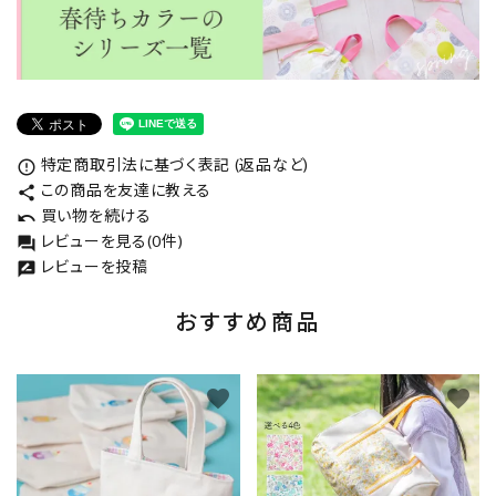
特定商取引法に基づく表記 (返品など)
error_outline
この商品を友達に教える
share
買い物を続ける
undo
レビューを見る(0件)
forum
レビューを投稿
rate_review
おすすめ商品
favorite
favorite